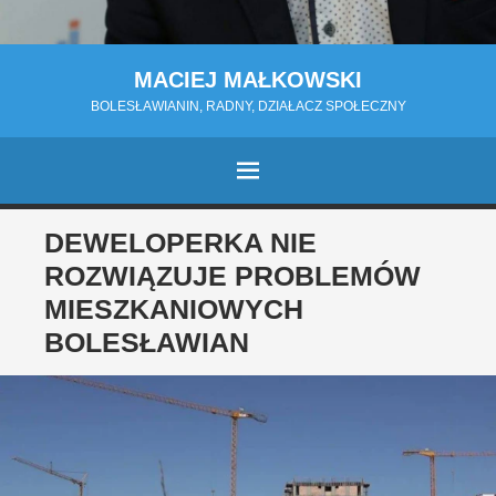
MACIEJ MAŁKOWSKI
BOLESŁAWIANIN, RADNY, DZIAŁACZ SPOŁECZNY
MENU
PRZESKOCZ
DEWELOPERKA NIE
DO
ROZWIĄZUJE PROBLEMÓW
TREŚCI
MIESZKANIOWYCH
BOLESŁAWIAN