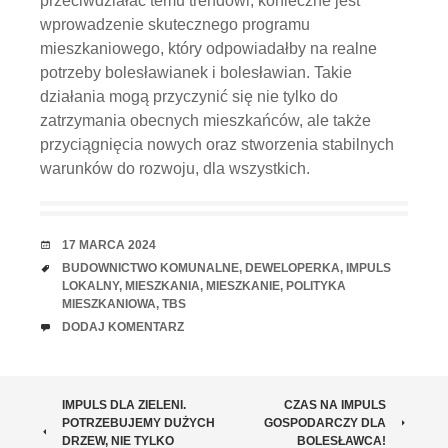
przeciwdziałać temu trendowi, konieczne jest
wprowadzenie skutecznego programu
mieszkaniowego, który odpowiadałby na realne
potrzeby bolesławianek i bolesławian. Takie
działania mogą przyczynić się nie tylko do
zatrzymania obecnych mieszkańców, ale także
przyciągnięcia nowych oraz stworzenia stabilnych
warunków do rozwoju, dla wszystkich.
RANDKA
17 MARCA 2024
TAGI
BUDOWNICTWO KOMUNALNE
,
DEWELOPERKA
,
IMPULS
LOKALNY
,
MIESZKANIA
,
MIESZKANIE
,
POLITYKA
MIESZKANIOWA
,
TBS
UWAGI
DODAJ KOMENTARZ
ZOBACZ
IMPULS DLA ZIELENI.
CZAS NA IMPULS
POTRZEBUJEMY DUŻYCH
GOSPODARCZY DLA
DRZEW, NIE TYLKO
BOLESŁAWCA!