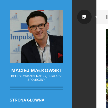
Zwykł
wpis
MACIEJ MAŁKOWSKI
BOLESŁAWIANIN, RADNY, DZIAŁACZ
SPOŁECZNY
PRZESKOCZ
STRONA GŁÓWNA
DO