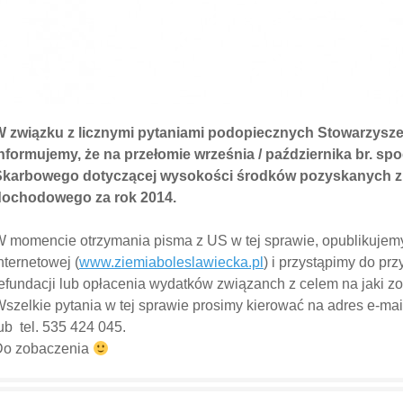
W związku z licznymi pytaniami podopiecznych Stowarzysze
nformujemy, że na przełomie września / października br. sp
Skarbowego dotyczącej wysokości środków pozyskanych z 
dochodowego za rok 2014.
 momencie otrzymania pisma z US w tej sprawie, opublikujemy 
nternetowej (
www.ziemiaboleslawiecka.pl
) i przystąpimy do p
efundacji lub opłacenia wydatków związanch z celem na jaki z
szelkie pytania w tej sprawie prosimy kierować na adres e-mai
ub tel. 535 424 045.
Do zobaczenia