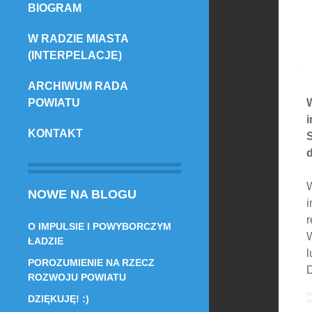
BIOGRAM
TREŚCI
W RADZIE MIASTA
(INTERPELACJE)
ARCHIWUM RADA
POWIATU
i
KONTAKT
W
NOWE NA BLOGU
i
r
O IMPULSIE I POWYBORCZYM
W
ŁADZIE
l
POROZUMIENIE NA RZECZ
ROZWOJU POWIATU
DZIĘKUJĘ! :)