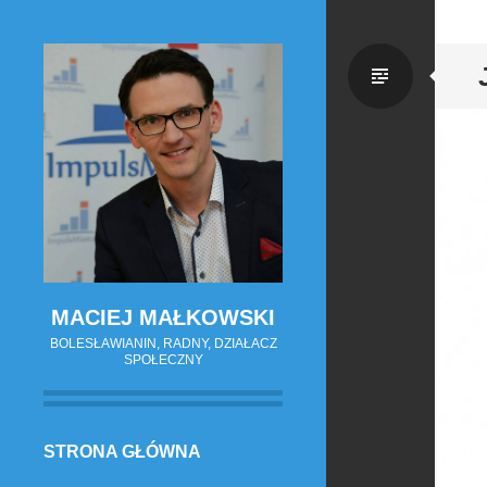
Zwykł
wpis
MACIEJ MAŁKOWSKI
BOLESŁAWIANIN, RADNY, DZIAŁACZ
SPOŁECZNY
PRZESKOCZ
STRONA GŁÓWNA
DO