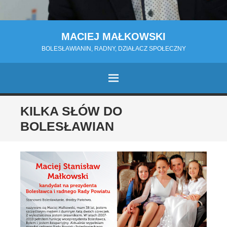
MACIEJ MAŁKOWSKI
BOLESŁAWIANIN, RADNY, DZIAŁACZ SPOŁECZNY
MENU
PRZESKOCZ
KILKA SŁÓW DO
DO
BOLESŁAWIAN
TREŚCI