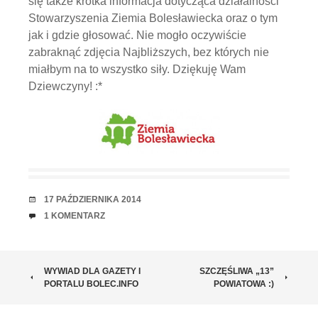
się także krótka informacja dotycząca działalności
Stowarzyszenia Ziemia Bolesławiecka oraz o tym
jak i gdzie głosować. Nie mogło oczywiście
zabraknąć zdjęcia Najbliższych, bez których nie
miałbym na to wszystko siły. Dziękuję Wam
Dziewczyny! :*
RANDKA
17 PAŹDZIERNIKA 2014
UWAGI
1 KOMENTARZ
ZOBACZ
WYWIAD DLA GAZETY I
SZCZĘŚLIWA „13”
PORTALU BOLEC.INFO
POWIATOWA :)
WPISY