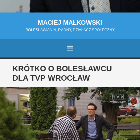
MACIEJ MAŁKOWSKI
BOLESŁAWIANIN, RADNY, DZIAŁACZ SPOŁECZNY
MENU
PRZESKOCZ
KRÓTKO O BOLESŁAWCU
DO
DLA TVP WROCŁAW
TREŚCI