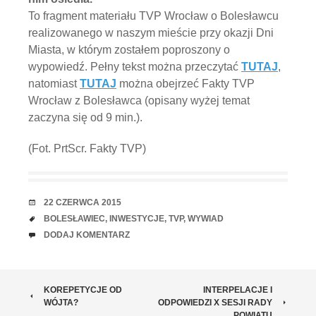
To fragment materiału TVP Wrocław o Bolesławcu
realizowanego w naszym mieście przy okazji Dni
Miasta, w którym zostałem poproszony o
wypowiedź. Pełny tekst można przeczytać
TUTAJ
,
natomiast
TUTAJ
można obejrzeć Fakty TVP
Wrocław z Bolesławca (opisany wyżej temat
zaczyna się od 9 min.).
(Fot. PrtScr. Fakty TVP)
RANDKA
22 CZERWCA 2015
TAGI
BOLESŁAWIEC
,
INWESTYCJE
,
TVP
,
WYWIAD
UWAGI
DODAJ KOMENTARZ
ZOBACZ
KOREPETYCJE OD
INTERPELACJE I
WÓJTA?
ODPOWIEDZI X SESJI RADY
POWIATU