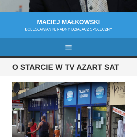
MACIEJ MAŁKOWSKI
BOLESŁAWIANIN, RADNY, DZIAŁACZ SPOŁECZNY
MENU
PRZESKOCZ
O STARCIE W TV AZART SAT
DO
TREŚCI