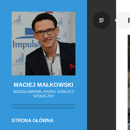
Zwykł
wpis
MACIEJ MAŁKOWSKI
BOLESŁAWIANIN, RADNY, DZIAŁACZ
SPOŁECZNY
PRZESKOCZ
STRONA GŁÓWNA
DO