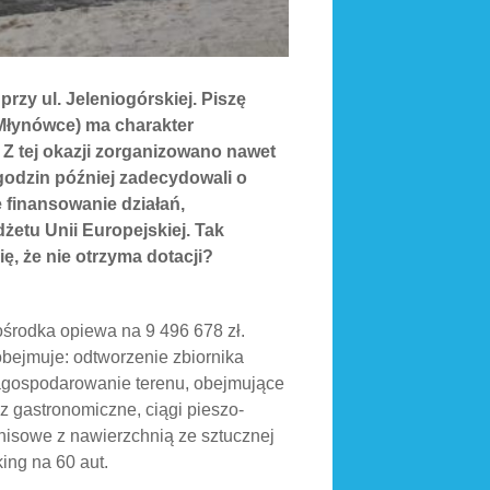
zy ul. Jeleniogórskiej. Piszę
Młynówce) ma charakter
 Z tej okazji zorganizowano nawet
godzin później zadecydowali o
 finansowanie działań,
etu Unii Europejskiej. Tak
ę, że nie otrzyma dotacji?
środka opiewa na 9 496 678 zł.
obejmuje: odtworzenie zbiornika
 Zagospodarowanie terenu, obejmujące
z gastronomiczne, ciągi pieszo-
enisowe z nawierzchnią ze sztucznej
ing na 60 aut.