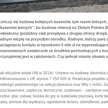
ończy się budowa kolejnych basenów, tym razem leśnych, pr
„basenów leśnych”, bo budowa retencji na Złotym Potoku (
ołowiczny (podobny ciek przepływa z drugiej strony drogi).
radnym wizytę na przyszłym ośrodku. Radnym, którzy parę 
aciągnięciu kredytu w wysokości 5 mln zł na wyprzedzające
finansowanych ostatecznie ze środków pochodzących z budż
rzynajmniej jest w założeniach. Czy jednak miasto obawia si
ak oficjalnie podał UM w 2014r., Umowa na budowę zbiornika-o
ofinansowanie z UE wynosi 7 255 920 zł. Realizacja projektu 
odnego podzielonego na sekcję pływania oraz filtry z roślin.
oza basenami, zaplecza: techniczne, szatniowo – sanitarne ora
ezdne, plac zabaw, boiska do gry w siatkówkę plażową, korty t
rawy, pomost dla wędkarzy, ogrodzenie terenu, oświetlenie, park