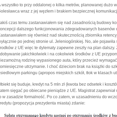
 wszystko to przy oddalonej o kilka metrów, planowanej dużo 
olesławca wraz z jej węzłem i brakiem bezpiecznej komunikacji
akiś czas temu zastanawiałem się nad zasadnością budowy ko
oncepcji dalszego funkcjonowania zdegradowanych basenów od
astanawiałem się również nad skutecznością zbiornika reten
yłącznie po jednej stronie ul. Jeleniogórskiej. No, ale pojawiła
rodków z UE więc te dylematy zapewne zeszły na plan dalszy. 
dobywanie jakichkolwiek i na cokolwiek środków z UE przypom
iezamożną rodzinę wypasionego auta, który przecież wymagać
omiesięczne utrzymanie. I choć dzieciom brak na książki do szk
siedlowym parkingu (apropos miejskich szkół, tłok w klasach ut
biekt się buduje, kredyt na 5 mln zł (kwota bez odsetek i koszt
atem sięgać po obiecane pieniądze z UE. Magistrat zapewniał
o w zasadzie formalność. Po co zatem, w uzasadnieniu do wczo
redytu (propozycja prezydenta miasta) zdanie: