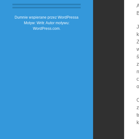
A
B
Dumnie wspierane przez WordPressa
Motyw: Writr. Autor motywu:
J
WordPress.com
.
k
Z
w
ś
z
n
c
o
O
z
t
k