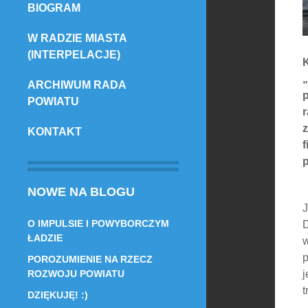
BIOGRAM
TREŚCI
W RADZIE MIASTA
(INTERPELACJE)
K
ARCHIWUM RADA
p
POWIATU
z
KONTAKT
p
NOWE NA BLOGU
J
O IMPULSIE I POWYBORCZYM
D
ŁADZIE
w
p
POROZUMIENIE NA RZECZ
ROZWOJU POWIATU
j
t
DZIĘKUJĘ! :)