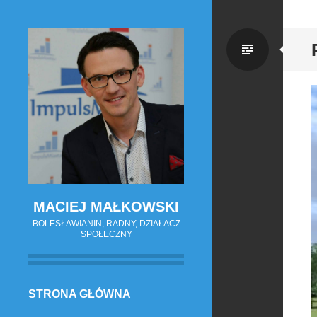
Zwykł
wpis
MACIEJ MAŁKOWSKI
BOLESŁAWIANIN, RADNY, DZIAŁACZ
SPOŁECZNY
PRZESKOCZ
STRONA GŁÓWNA
DO