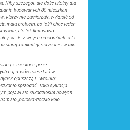
a.
Niby szczegół, ale dość istotny dla
iedlania budowanych 80 mieszkań
w, którzy nie zamierzają wykupić od
ta mają problem, bo jeśli choć jeden
zymywać, ale też finansowo
icy, w stosownych proporcjach, a to
 w starej kamienicy, sprzedać i w taki
staną zasiedlone przez
owych najemców mieszkań w
dynek opuszczą i „uwolnią”
szkanie sprzedać. Taka sytuacja
m pojawi się kilkadziesiąt nowych
 nam się „bolesławieckie koło