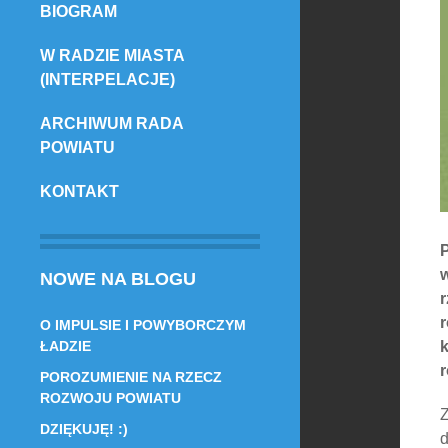
BIOGRAM
TREŚCI
W RADZIE MIASTA
(INTERPELACJE)
ARCHIWUM RADA
POWIATU
KONTAKT
w
NOWE NA BLOGU
r
r
O IMPULSIE I POWYBORCZYM
k
ŁADZIE
POROZUMIENIE NA RZECZ
ROZWOJU POWIATU
Z
DZIĘKUJĘ! :)
d