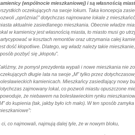
amienicy (wspólnocie mieszkaniowej) i są własnością miast
szystkich oczekujących na swoje lokum. Taka koncepcja zas
ozwoli „opróżniać” dotychczas najmowane lokale z mieszkańcó
iasta aktualnie zasiedlanego mieszkania. Obecnie władze mias
okal w kamienicy jest własnością miasta, to miasto musi go utr
artycypować w kosztach remontów oraz utrzymania całej kamien
est dość kłopotliwe. Dlatego, wg władz należy takie mieszkanie,
posób pozbyć się „kłopotu”.
ałóżmy, że pomysł prezydenta wypali i nowe mieszkania nie zo
czekujących długie lata na swoje „M” tylko przez dotychczas
olesławieckich kamienicach. Mieszkańcy zasiedlający nowy bu
otychczas zajmowany lokal, co pozwoli miastu opuszczone mie
powoduje, że niebawem na bolesławieckim rynku mieszkaniowy
M” do kupienia (tak, jakby było ich mało). W ten sposób zamyka
ieszkaniowe”:
 ci, co najmowali, najmują dalej tyle, że w nowym bloku,