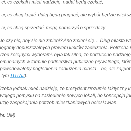
 ci, co czekali i mieli nadzieję, nadal będą czekać,
 ci, co chcą kupić, dalej będą pragnąć, ale wybór będzie większ
 ci, co chcą sprzedać, mogą pomarzyć o sprzedaży.
le czy nic, aby się nie zmieni? Ano zmieni się… Dług miasta wz
ięgamy dopuszczalnych prawem limitów zadłużenia. Potrzeba re
rzed kolejnymi wyborami, była tak silna, że porzucono nadzie
omunalnych w formule partnerstwa publiczno-prywatnego, któr
powodowałoby pogłębienia zadłużenia miasta – no, ale zajęłob
o tym
TUTAJ
).
rzeba jednak mieć nadzieję, że prezydent zrozumie faktyczny in
wojego pomysłu na zasiedlenie nowych lokali, bo koncepcja ja
luzję zaspokajania potrzeb mieszkaniowych bolesławian.
fot. UM)