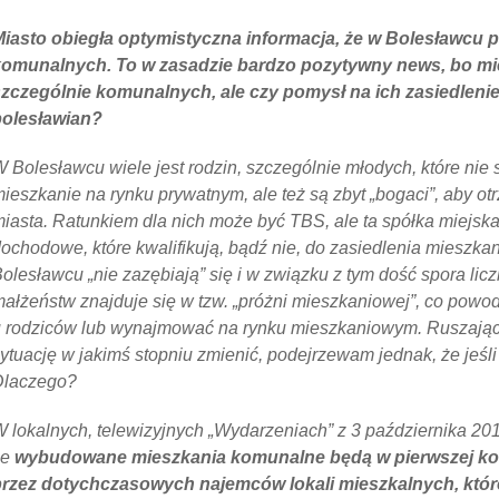
Miasto obiegła optymistyczna informacja, że w Bolesławcu
komunalnych. To w zasadzie bardzo pozytywny news, bo mie
zczególnie komunalnych, ale czy pomysł na ich zasiedleni
bolesławian?
 Bolesławcu wiele jest rodzin, szczególnie młodych, które nie 
ieszkanie na rynku prywatnym, ale też są zbyt „bogaci”, aby 
iasta. Ratunkiem dla nich może być TBS, ale ta spółka miejsk
ochodowe, które kwalifikują, bądź nie, do zasiedlenia mieszka
olesławcu „nie zazębiają” się i w związku z tym dość spora l
ałżeństw znajduje się w tzw. „próżni mieszkaniowej”, co pow
 rodziców lub wynajmować na rynku mieszkaniowym. Ruszają
ytuację w jakimś stopniu zmienić, podejrzewam jednak, że jeśl
Dlaczego?
 lokalnych, telewizyjnych „Wydarzeniach” z 3 października 201
że
wybudowane mieszkania komunalne będą w pierwszej kol
rzez dotychczasowych najemców lokali mieszkalnych, któr