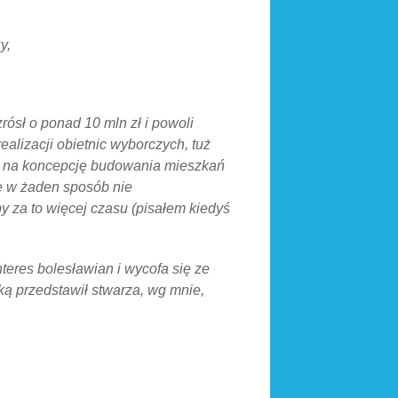
y,
rósł o ponad 10 mln zł i powoli
alizacji obietnic wyborczych, tuż
ję na koncepcję budowania mieszkań
e w żaden sposób nie
y za to więcej czasu (pisałem kiedyś
teres bolesławian i wycofa się ze
ką przedstawił stwarza, wg mnie,