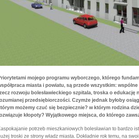
Priorytetami mojego programu wyborczego, którego funda
spółpraca miasta i powiatu, są przede wszystkim: wspólne
zecz rozwoju bolesławieckiego szpitala, troska o edukację 
ozumianej przedsiębiorczości. Czymże jednak byłoby osiąg
tórym możemy czuć się bezpiecznie? w którym rodzina dziel
rozwiązuje kłopoty? Wyjątkowego miejsca, do którego zaw
aspokajanie potrzeb mieszkaniowych bolesławian to bardzo is
użej troski ze strony władz miasta. Dokładnie rok temu, na swo