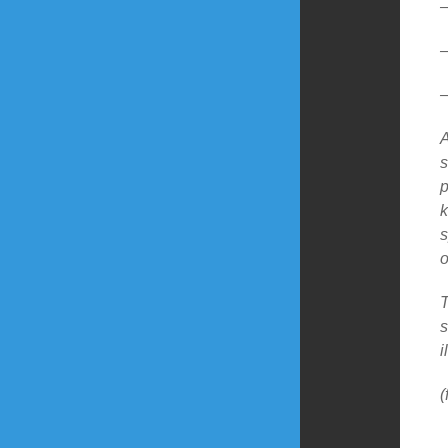
–
–
–
A
s
p
k
s
T
s
i
(