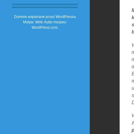
Dumnie wspierane przez WordPressa
Motyw: Writr. Autor motywu:
s
WordPress.com
.
W
m
m
d
B
m
u
s
W
p