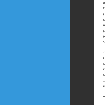
k
w
p
m
l
p
j
s
Z
o
b
d
s
„
m
–