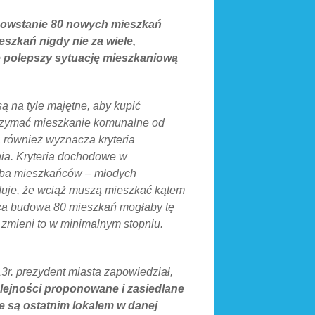
 powstanie 80 nowych mieszkań
szkań nigdy nie za wiele,
e polepszy sytuację mieszkaniową
są na tyle majętne, aby kupić
otrzymać mieszkanie komunalne od
a również wyznacza kryteria
nia. Kryteria dochodowe w
iczba mieszkańców – młodych
oduje, że wciąż muszą mieszkać kątem
ca budowa 80 mieszkań mogłaby tę
i zmieni to w minimalnym stopniu.
3r. prezydent miasta zapowiedział,
ejności proponowane i zasiedlane
e są ostatnim lokalem w danej