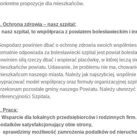
onkretne propozycje dla mieszkańców.
. Ochrona zdrowia – nasz szpital:
 nasz szpital, to współpraca z powiatem bolesławieckim i i
ospodarz powinien dbać o ochronę zdrowia swoich współmie
ormalnie odpowiada za bolesławiecki szpital jest powiat bolesł
owinien siłą rzeczy dbać i wspierać placówkę, w której leczą s
ieszkańców powiatu. Udawanie, że problemu nie ma, chowani
ieszkańcom naszego miasta. Należy jak najszybciej, wspólnie
ypracować model współpracy oraz formuły organizacyjnej szpita
rzekonam pozostałe gminy naszego Powiatu. Należy utworzyć k
eferencyjności Szpitala.
. Praca:
 Wsparcie dla lokalnych przedsiębiorców i rodzinnych fir
odatków satysfakcjonujący obie strony,
– sprawdzimy możliwość zamrożenia podatków od nierucho