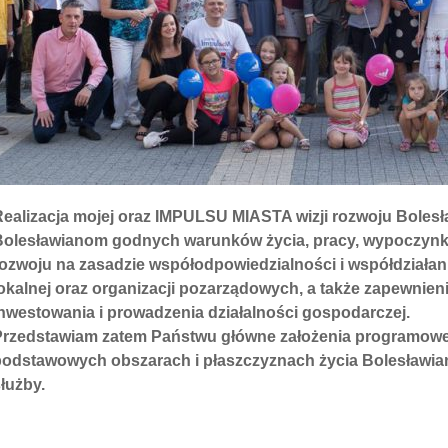
Realizacja mojej oraz IMPULSU MIASTA wizji rozwoju Boles
Bolesławianom godnych warunków życia, pracy, wypoczynk
rozwoju na zasadzie współodpowiedzialności i współdziała
okalnej oraz organizacji pozarządowych, a także zapewnie
nwestowania i prowadzenia działalności gospodarczej.
Przedstawiam zatem Państwu główne założenia programowe
podstawowych obszarach i płaszczyznach życia Bolesławian
łużby.