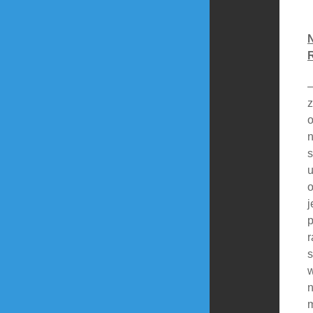
R
–
z
o
n
s
u
o
j
p
r
s
w
n
m