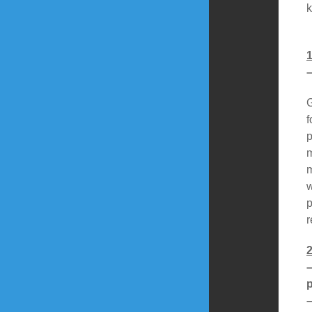
k
1
–
G
f
p
m
m
w
p
r
2
–
p