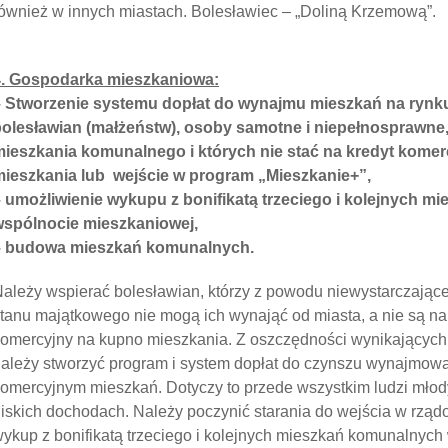
ównież w innych miastach. Bolesławiec – „Doliną Krzemową”.
4. Gospodarka mieszkaniowa:
– Stworzenie systemu dopłat do wynajmu mieszkań na ryn
olesławian (małżeństw), osoby samotne i niepełnosprawne, 
mieszkania komunalnego i których nie stać na kredyt kome
mieszkania lub wejście w program „Mieszkanie+”,
 umożliwienie wykupu z bonifikatą trzeciego i kolejnych 
wspólnocie mieszkaniowej,
– budowa mieszkań komunalnych.
ależy wspierać bolesławian, którzy z powodu niewystarczając
tanu majątkowego nie mogą ich wynająć od miasta, a nie są na 
omercyjny na kupno mieszkania. Z oszczędności wynikających z
ależy stworzyć program i system dopłat do czynszu wynajmowa
omercyjnym mieszkań. Dotyczy to przede wszystkim ludzi mło
iskich dochodach. Należy poczynić starania do wejścia w rzą
ykup z bonifikatą trzeciego i kolejnych mieszkań komunalnyc