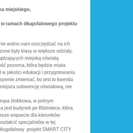
ka miejskiego,
T, w ramach długofalowego projektu
 nie wolno nam oszczędzać na ich
zone były klasy w większe odziały,
rządzających miejską oświatą
ść pozorna, która będzie miała
d w jakości edukacji i przygotowaniu
ywnie zmieniać, bo jest to kwestia
niejsza subwencję oświatową, nie
 grupa żłobkowa, w jednym
a jest budynek po Bibliotece, która
sze wsparcie dla kierunków
ształcić specjalistów w tej
ać długofalowy projekt SMART CITY