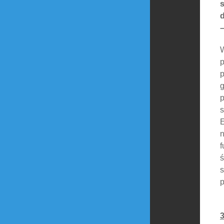
–
W
p
p
g
p
s
E
n
f
ś
s
p
3