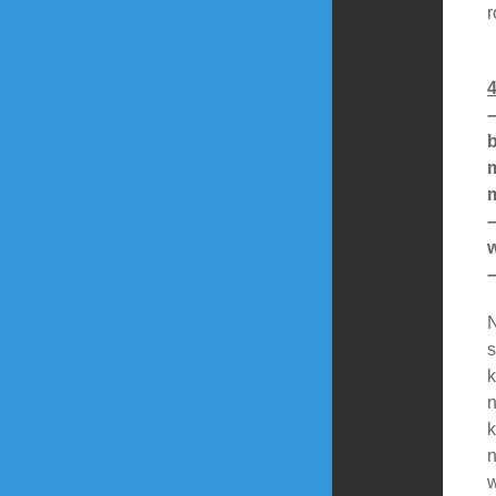
r
b
–
N
s
k
n
k
n
w