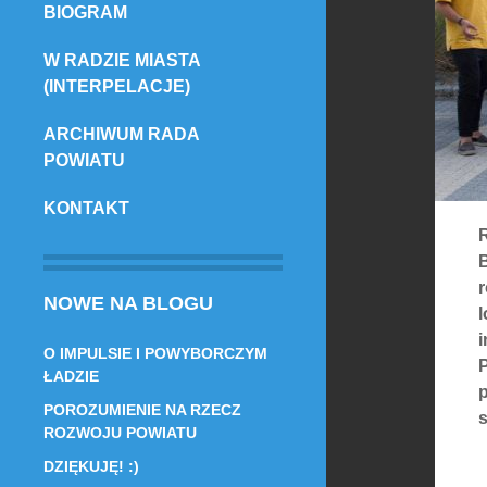
BIOGRAM
TREŚCI
W RADZIE MIASTA
(INTERPELACJE)
ARCHIWUM RADA
POWIATU
KONTAKT
NOWE NA BLOGU
l
i
O IMPULSIE I POWYBORCZYM
ŁADZIE
POROZUMIENIE NA RZECZ
s
ROZWOJU POWIATU
DZIĘKUJĘ! :)