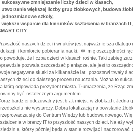
 sukcesywne zmniejszanie liczby dzieci w klasach,
 utworzenie większej liczby grup żłobkowych, budowa żłob
– jednozmianowe szkoły,
 większe wsparcie dla kierunków kształcenia w branżach I
SMART CITY.
rzyszłość naszych dzieci i wnuków jest najważniejsza dlatego
dukacji i komforcie pobierania nauki. W imię oszczędności łąc
o powoduje, że liczba dzieci w klasach rośnie. Taki zabieg za
prawdzie pozwala oszczędzać pieniądze, ale jest to oszczędno
woje negatywne skutki za kilkanaście lat i pozostawi trwały śla
aszych dzieci do dalszego procesu nauczania. Można to sukces
a którą odpowiada prezydent miasta. Tłumaczenia, że Rząd zm
powinny być ostatecznym argumentem.
oraz bardziej odczuwalny jest brak miejsc w żłobkach. Jedna
rzedszkolu nie wystarczy. Dobra lokalizacją na powstanie żłobk
rzeprowadza się do Centrum Wiedzy lub budowa nowego. Więk
ształcenia w branży IT to przyszłość naszych dzieci. Należy wyk
ziedzinie, którzy później będą w stanie rozwijać i nadzorow