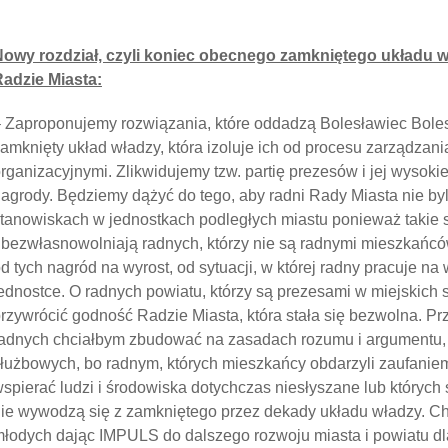
Nowy rozdział, czyli koniec obecnego zamkniętego układu 
adzie Miasta:
 Zaproponujemy rozwiązania, które oddadzą Bolesławiec Boles
amknięty układ władzy, która izoluje ich od procesu zarządzani
rganizacyjnymi. Zlikwidujemy tzw. partię prezesów i jej wysok
agrody. Będziemy dążyć do tego, aby radni Rady Miasta nie byl
tanowiskach w jednostkach podległych miastu ponieważ takie sy
bezwłasnowolniają radnych, którzy nie są radnymi mieszkańcó
d tych nagród na wyrost, od sytuacji, w której radny pracuje n
ednostce. O radnych powiatu, którzy są prezesami w miejskich 
rzywrócić godność Radzie Miasta, która stała się bezwolna. Pr
adnych chciałbym zbudować na zasadach rozumu i argumentu, a
łużbowych, bo radnym, których mieszkańcy obdarzyli zaufanie
spierać ludzi i środowiska dotychczas niesłyszane lub których s
ie wywodzą się z zamkniętego przez dekady układu władzy. Ch
łodych dając IMPULS do dalszego rozwoju miasta i powiatu dl