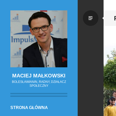
Zwykł
wpis
MACIEJ MAŁKOWSKI
BOLESŁAWIANIN, RADNY, DZIAŁACZ
SPOŁECZNY
PRZESKOCZ
STRONA GŁÓWNA
DO