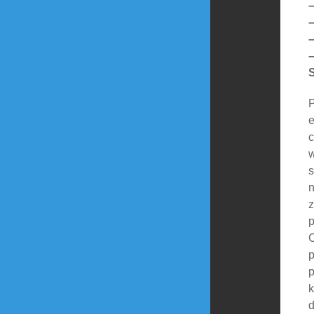
–
–
–
P
e
c
w
s
n
z
C
p
p
k
d