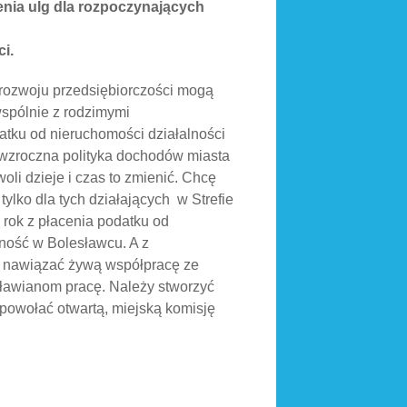
nia ulg dla rozpoczynających
i.
rozwoju przedsiębiorczości mogą
spólnie z rodzimymi
tku od nieruchomości działalności
owzroczna polityka dochodów miasta
oli dzieje i czas to zmienić. Chcę
tylko dla tych działających w Strefie
rok z płacenia podatku od
ność w Bolesławcu. A z
ę nawiązać żywą współpracę ze
sławianom pracę. Należy stworzyć
 powołać otwartą, miejską komisję