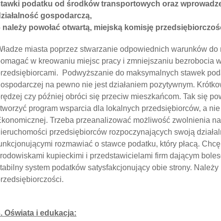
stawki podatku od środków transportowych oraz wprowadze
działalność gospodarczą,
 należy powołać otwartą, miejską komisję przedsiębiorczośc
ładze miasta poprzez stwarzanie odpowiednich warunków do 
omagać w kreowaniu miejsc pracy i zmniejszaniu bezrobocia w
rzedsiębiorcami. Podwyższanie do maksymalnych stawek poda
ospodarczej na pewno nie jest działaniem pozytywnym. Krótk
rędzej czy później obróci się przeciw mieszkańcom. Tak się pow
tworzyć program wsparcia dla lokalnych przedsiębiorców, a nie 
konomicznej. Trzeba przeanalizować możliwość zwolnienia na 
ieruchomości przedsiębiorców rozpoczynających swoją działal
unkcjonującymi rozmawiać o stawce podatku, który płacą. Chc
rodowiskami kupieckimi i przedstawicielami firm dającym bole
tabilny system podatków satysfakcjonujący obie strony. Należy
rzedsiębiorczości.
. Oświata i edukacja: