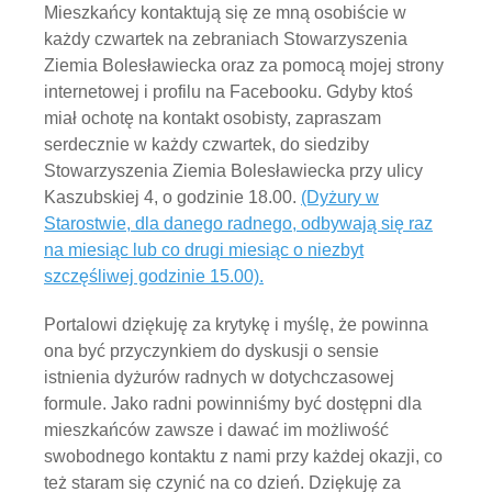
Mieszkańcy kontaktują się ze mną osobiście w
każdy czwartek na zebraniach Stowarzyszenia
Ziemia Bolesławiecka oraz za pomocą mojej strony
internetowej i profilu na Facebooku. Gdyby ktoś
miał ochotę na kontakt osobisty, zapraszam
serdecznie w każdy czwartek, do siedziby
Stowarzyszenia Ziemia Bolesławiecka przy ulicy
Kaszubskiej 4, o godzinie 18.00.
(Dyżury w
Starostwie, dla danego radnego, odbywają się raz
na miesiąc lub co drugi miesiąc o niezbyt
szczęśliwej godzinie 15.00).
Portalowi dziękuję za krytykę i myślę, że powinna
ona być przyczynkiem do dyskusji o sensie
istnienia dyżurów radnych w dotychczasowej
formule. Jako radni powinniśmy być dostępni dla
mieszkańców zawsze i dawać im możliwość
swobodnego kontaktu z nami przy każdej okazji, co
też staram się czynić na co dzień. Dziękuję za