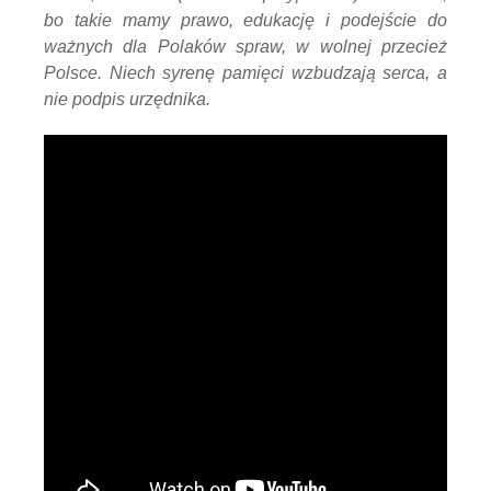
bo takie mamy prawo, edukację i podejście do
ważnych dla Polaków spraw, w wolnej przecież
Polsce. Niech syrenę pamięci wzbudzają serca, a
nie podpis urzędnika.