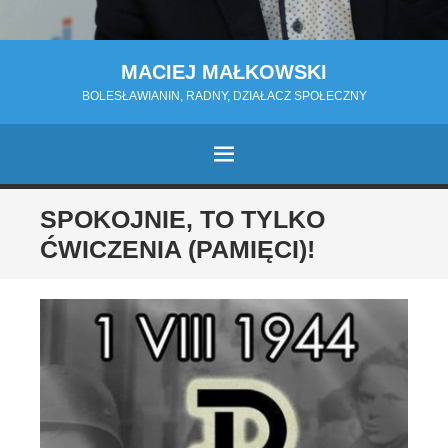
MACIEJ MAŁKOWSKI
BOLESŁAWIANIN, RADNY, DZIAŁACZ SPOŁECZNY
MENU
PRZESKOCZ
SPOKOJNIE, TO TYLKO
DO
ĆWICZENIA (PAMIĘCI)!
TREŚCI