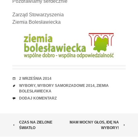
Pozdrawiamy serdecznie
Zarząd Stowarzyszenia
Ziemia Bolesławiecka
RANDKA
2 WRZEŚNIA 2014
TAGI
WYBORY
,
WYBORY SAMORZADOWE 2014
,
ZIEMIA
BOLESŁAWIECKA
UWAGI
DODAJ KOMENTARZ
ZOBACZ
CZAS NA ZIELONE
MAM MOCNY GŁOS, IDĘ NA
ŚWIATŁO
WYBORY!
WPISY