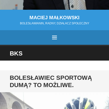
MACIEJ MAŁKOWSKI
BOLESŁAWIANIN, RADNY, DZIAŁACZ SPOŁECZNY
MENU
PRZESKOCZ
BKS
DO
TREŚCI
BOLESŁAWIEC SPORTOWĄ
DUMĄ? TO MOŻLIWE.