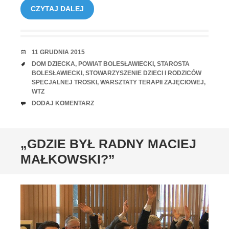
CZYTAJ DALEJ
RANDKA
11 GRUDNIA 2015
TAGI
DOM DZIECKA
,
POWIAT BOLESŁAWIECKI
,
STAROSTA
BOLESŁAWIECKI
,
STOWARZYSZENIE DZIECI I RODZICÓW
SPECJALNEJ TROSKI
,
WARSZTATY TERAPII ZAJĘCIOWEJ
,
WTZ
UWAGI
DODAJ KOMENTARZ
„GDZIE BYŁ RADNY MACIEJ
MAŁKOWSKI?”