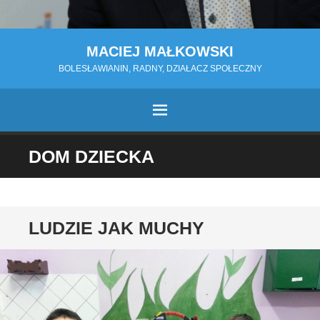
MACIEJ MAŁKOWSKI
BOLESŁAWIANIN, RADNY, DZIAŁACZ SPOŁECZNY
MENU
PRZESKOCZ
DOM DZIECKA
DO
TREŚCI
LUDZIE JAK MUCHY