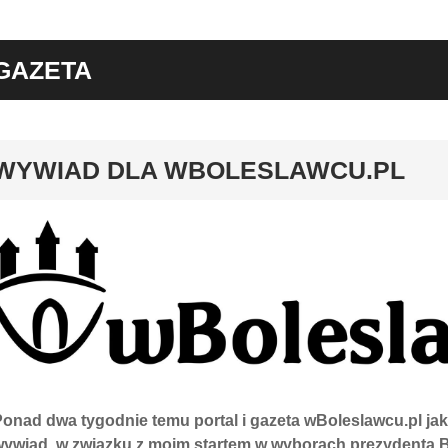
GAZETA
y
WYWIAD DLA WBOLESLAWCU.PL
onad dwa tygodnie temu portal i gazeta wBoleslawcu.pl jak
wywiad, w związku z moim startem w wyborach prezydenta 