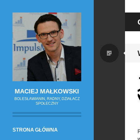
Zwykł
wpis
MACIEJ MAŁKOWSKI
BOLESŁAWIANIN, RADNY, DZIAŁACZ
SPOŁECZNY
PRZESKOCZ
STRONA GŁÓWNA
P
DO