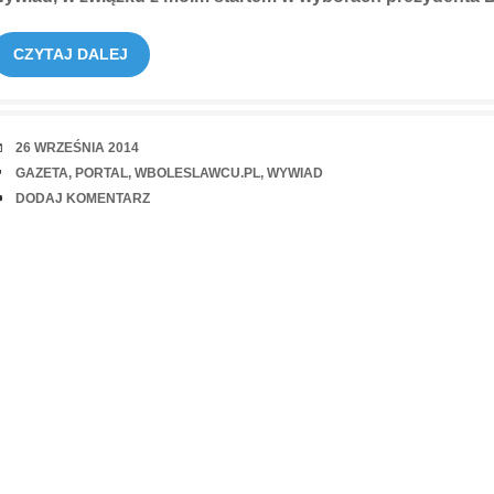
CZYTAJ DALEJ
RANDKA
26 WRZEŚNIA 2014
TAGI
GAZETA
,
PORTAL
,
WBOLESLAWCU.PL
,
WYWIAD
UWAGI
DODAJ KOMENTARZ