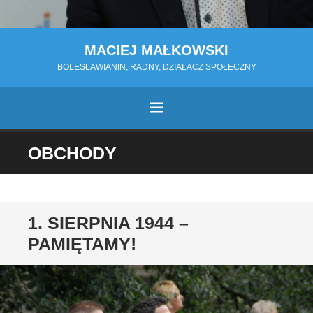
MACIEJ MAŁKOWSKI
BOLESŁAWIANIN, RADNY, DZIAŁACZ SPOŁECZNY
MENU
PRZESKOCZ
OBCHODY
DO
TREŚCI
1. SIERPNIA 1944 –
PAMIĘTAMY!