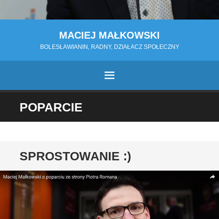
MACIEJ MAŁKOWSKI
BOLESŁAWIANIN, RADNY, DZIAŁACZ SPOŁECZNY
MENU
PRZESKOCZ
POPARCIE
DO
TREŚCI
SPROSTOWANIE :)