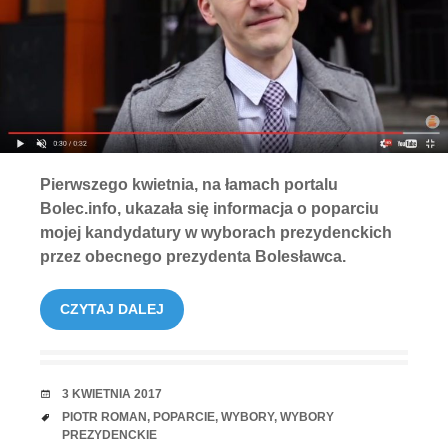
Pierwszego kwietnia, na łamach portalu
Bolec.info, ukazała się informacja o poparciu
mojej kandydatury w wyborach prezydenckich
przez obecnego prezydenta Bolesławca.
CZYTAJ DALEJ
RANDKA
3 KWIETNIA 2017
TAGI
PIOTR ROMAN
,
POPARCIE
,
WYBORY
,
WYBORY
PREZYDENCKIE