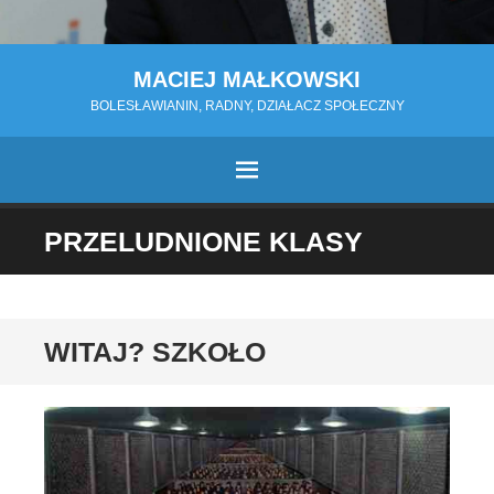
MACIEJ MAŁKOWSKI
BOLESŁAWIANIN, RADNY, DZIAŁACZ SPOŁECZNY
MENU
PRZESKOCZ
PRZELUDNIONE KLASY
DO
TREŚCI
WITAJ? SZKOŁO