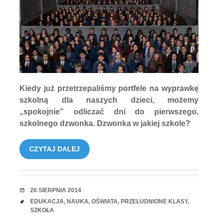
Kiedy już przetrzepaliśmy portfele na wyprawkę
szkolną dla naszych dzieci, możemy
„spokojnie” odliczać dni do pierwszego,
szkolnego dzwonka. Dzwonka w jakiej szkole?
CZYTAJ DALEJ
RANDKA
26 SIERPNIA 2014
TAGI
EDUKACJA
,
NAUKA
,
OŚWIATA
,
PRZELUDNIONE KLASY
,
SZKOŁA