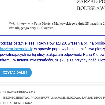
odczas ostatniej sesji Rady Powiatu 28. września br., na proś
łożyłem interpelację
w sprawie poprawy bezpieczeństwa piesz
powalniających na tej ulicy. Załączam odpowiedź Pana Kiero
tóremu, w imieniu mieszkańców, dziękuję za przychylność. Lic
CZYTAJ DALEJ
RANDKA
17 PAŹDZIERNIKA 2017
TAGI
BEZPIECZEŃSTWO
,
PROGI SPOWALNIAJĄCE
,
ŚLUZOWA
,
ZARZĄD DRÓG 
UWAGI
DODAJ KOMENTARZ