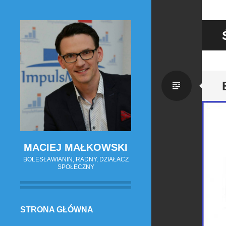
Zwykł
wpis
MACIEJ MAŁKOWSKI
BOLESŁAWIANIN, RADNY, DZIAŁACZ
SPOŁECZNY
PRZESKOCZ
STRONA GŁÓWNA
DO