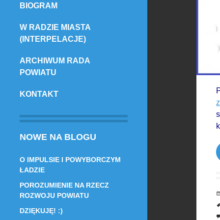
BIOGRAM
TREŚCI
W RADZIE MIASTA
(INTERPELACJE)
ARCHIWUM RADA
POWIATU
P
KONTAKT
z
s
k
NOWE NA BLOGU
O IMPULSIE I POWYBORCZYM
ŁADZIE
POROZUMIENIE NA RZECZ
ROZWOJU POWIATU
DZIĘKUJĘ! :)