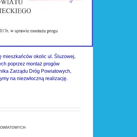
bę mieszkańców okolic ul. Śluzowej,
ych poprzez montaż progów
wnika Zarządu Dróg Powiatowych,
zymy na niezwłoczną realizację.
POWIATOWYCH