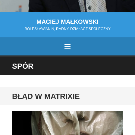
MACIEJ MAŁKOWSKI
BOLESŁAWIANIN, RADNY, DZIAŁACZ SPOŁECZNY
MENU
PRZESKOCZ
SPÓR
DO
TREŚCI
BŁĄD W MATRIXIE