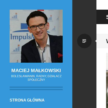
Zwykł
wpis
MACIEJ MAŁKOWSKI
BOLESŁAWIANIN, RADNY, DZIAŁACZ
SPOŁECZNY
PRZESKOCZ
STRONA GŁÓWNA
DO