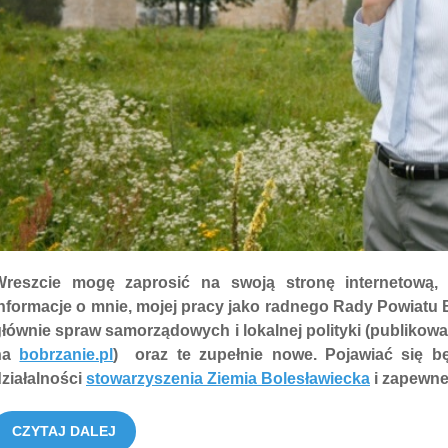
Wreszcie mogę zaprosić na swoją stronę internetową,
nformacje o mnie, mojej pracy jako radnego Rady Powiatu 
łównie spraw samorządowych i lokalnej polityki (publikowa
na
bobrzanie.pl
) oraz te zupełnie nowe. Pojawiać się b
ziałalności
stowarzyszenia Ziemia Bolesławiecka
i zapewne 
CZYTAJ DALEJ