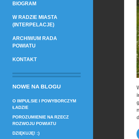
BIOGRAM
TREŚCI
W RADZIE MIASTA
(INTERPELACJE)
ARCHIWUM RADA
POWIATU
KONTAKT
NOWE NA BLOGU
i
O IMPULSIE I POWYBORCZYM
g
ŁADZIE
POROZUMIENIE NA RZECZ
d
ROZWOJU POWIATU
DZIĘKUJĘ! :)