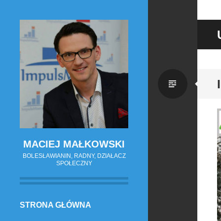
Zwykł
wpis
MACIEJ MAŁKOWSKI
BOLESŁAWIANIN, RADNY, DZIAŁACZ
SPOŁECZNY
PRZESKOCZ
STRONA GŁÓWNA
DO