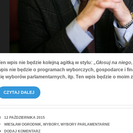
en wpis nie będzie kolejną agitką w stylu:
„Głosuj na niego, 
pis nie będzie o programach wyborczych, gospodarce i fin
się wyborów parlamentarnych, itp. Ten wpis będzie o moim
CZYTAJ DALEJ
RANDKA
12 PAŹDZIERNIKA 2015
TAGI
WIESŁAW OGRODNIK
,
WYBORY
,
WYBORY PARLAMENTARNE
UWAGI
DODAJ KOMENTARZ