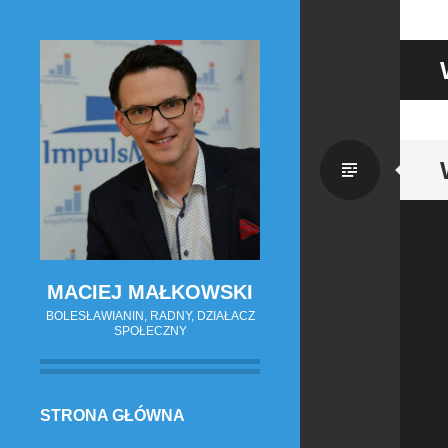
Zwykł
wpis
MACIEJ MAŁKOWSKI
BOLESŁAWIANIN, RADNY, DZIAŁACZ
SPOŁECZNY
PRZESKOCZ
STRONA GŁÓWNA
DO