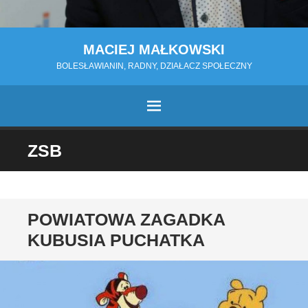
MACIEJ MAŁKOWSKI
BOLESŁAWIANIN, RADNY, DZIAŁACZ SPOŁECZNY
MENU
PRZESKOCZ
ZSB
DO
TREŚCI
POWIATOWA ZAGADKA
KUBUSIA PUCHATKA