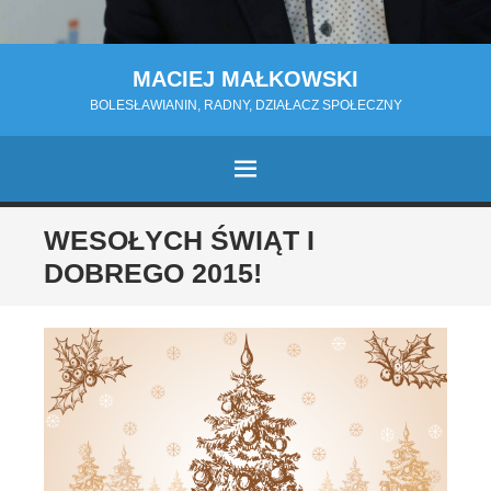
MACIEJ MAŁKOWSKI
BOLESŁAWIANIN, RADNY, DZIAŁACZ SPOŁECZNY
MENU
PRZESKOCZ
WESOŁYCH ŚWIĄT I
DO
DOBREGO 2015!
TREŚCI