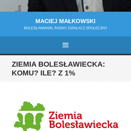
MACIEJ MAŁKOWSKI
BOLESŁAWIANIN, RADNY, DZIAŁACZ SPOŁECZNY
MENU
PRZESKOCZ
ZIEMIA BOLESŁAWIECKA:
DO
KOMU? ILE? Z 1%
TREŚCI