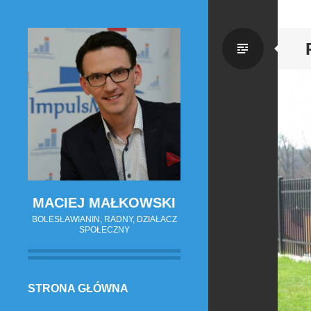
Zwykł
wpis
MACIEJ MAŁKOWSKI
BOLESŁAWIANIN, RADNY, DZIAŁACZ
SPOŁECZNY
PRZESKOCZ
STRONA GŁÓWNA
DO