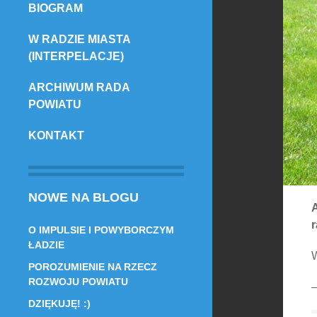
BIOGRAM
TREŚCI
W RADZIE MIASTA
(INTERPELACJE)
ARCHIWUM RADA
POWIATU
KONTAKT
NOWE NA BLOGU
r
O IMPULSIE I POWYBORCZYM
ŁADZIE
W
POROZUMIENIE NA RZECZ
ROZWOJU POWIATU
–
DZIĘKUJĘ! :)