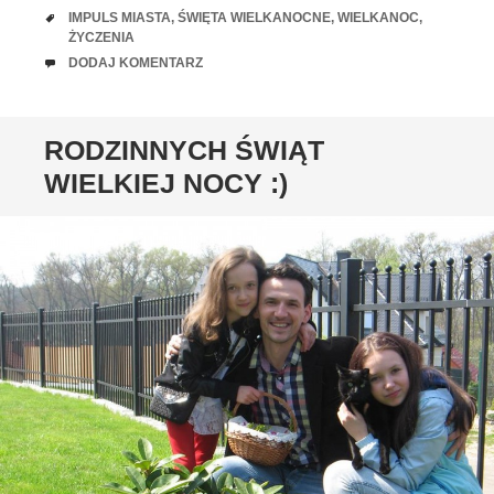
TAGI
IMPULS MIASTA
,
ŚWIĘTA WIELKANOCNE
,
WIELKANOC
,
ŻYCZENIA
UWAGI
DODAJ KOMENTARZ
RODZINNYCH ŚWIĄT
WIELKIEJ NOCY :)