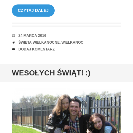
CZYTAJ DALEJ
RANDKA
24 MARCA 2016
TAGI
ŚWIĘTA WIELKANOCNE
,
WIELKANOC
UWAGI
DODAJ KOMENTARZ
WESOŁYCH ŚWIĄT! :)