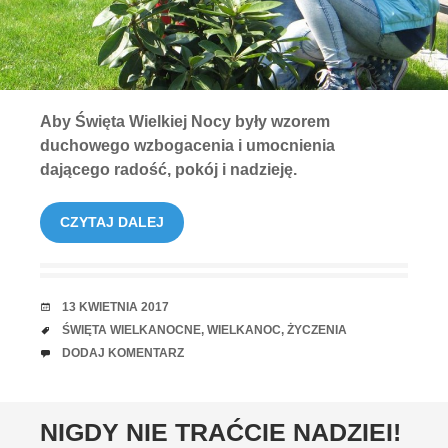
Aby Święta Wielkiej Nocy były wzorem
duchowego wzbogacenia i umocnienia
dającego radość, pokój i nadzieję.
CZYTAJ DALEJ
RANDKA
13 KWIETNIA 2017
TAGI
ŚWIĘTA WIELKANOCNE
,
WIELKANOC
,
ŻYCZENIA
UWAGI
DODAJ KOMENTARZ
NIGDY NIE TRAĆCIE NADZIEI!