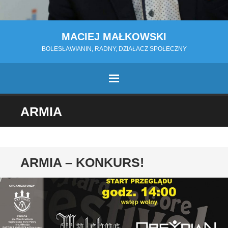
MACIEJ MAŁKOWSKI
BOLESŁAWIANIN, RADNY, DZIAŁACZ SPOŁECZNY
MENU
PRZESKOCZ
ARMIA
DO
TREŚCI
ARMIA – KONKURS!