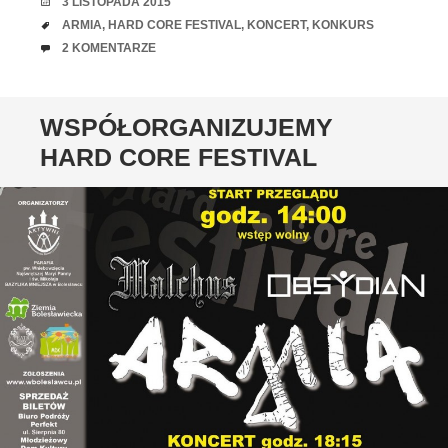
RANDKA
3 LISTOPADA 2015
TAGI
ARMIA
,
HARD CORE FESTIVAL
,
KONCERT
,
KONKURS
UWAGI
2 KOMENTARZE
WSPÓŁORGANIZUJEMY
HARD CORE FESTIVAL