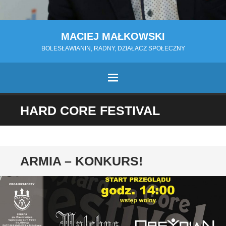
MACIEJ MAŁKOWSKI
BOLESŁAWIANIN, RADNY, DZIAŁACZ SPOŁECZNY
MENU
PRZESKOCZ
HARD CORE FESTIVAL
DO
TREŚCI
ARMIA – KONKURS!