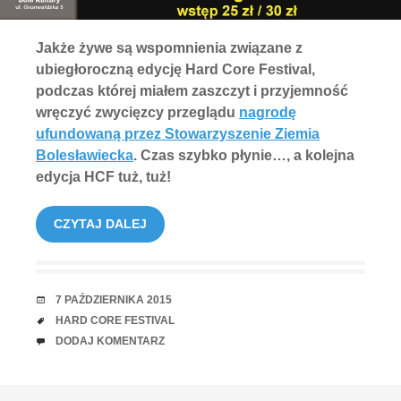
Jakże żywe są wspomnienia związane z
ubiegłoroczną edycję Hard Core Festival,
podczas której miałem zaszczyt i przyjemność
wręczyć zwycięzcy przeglądu
nagrodę
ufundowaną przez Stowarzyszenie Ziemia
Bolesławiecka
. Czas szybko płynie…, a kolejna
edycja HCF tuż, tuż!
CZYTAJ DALEJ
RANDKA
7 PAŹDZIERNIKA 2015
TAGI
HARD CORE FESTIVAL
UWAGI
DODAJ KOMENTARZ