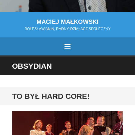
MACIEJ MAŁKOWSKI
BOLESŁAWIANIN, RADNY, DZIAŁACZ SPOŁECZNY
MENU
PRZESKOCZ
OBSYDIAN
DO
TREŚCI
TO BYŁ HARD CORE!