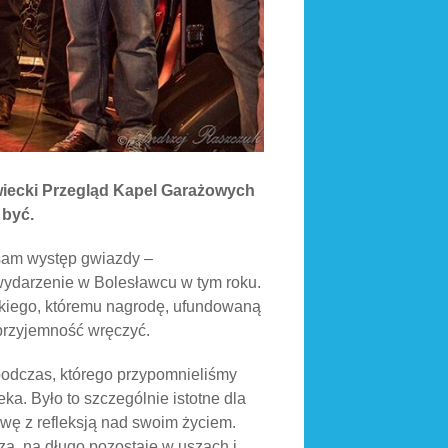
awiecki Przegląd Kapel Garażowych
 być.
 sam występ gwiazdy –
wydarzenie w Bolesławcu w tym roku.
skiego, któremu nagrodę, ufundowaną
przyjemność wręczyć.
 podczas, którego przypomnieliśmy
a. Było to szczególnie istotne dla
awę z refleksją nad swoim życiem.
tza, na długo pozostaje w uszach i