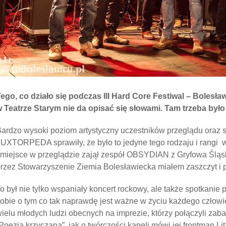
ego, co działo się podczas III Hard Core Festiwal – Bolesł
 Teatrze Starym nie da opisać się słowami. Tam trzeba było
ardzo wysoki poziom artystyczny uczestników przeglądu oraz
UXTORPEDA sprawiły, że było to jedyne tego rodzaju i rangi 
 miejsce w przeglądzie zajął zespół OBSYDIAN z Gryfowa Ślą
rzez Stowarzyszenie Ziemia Bolesławiecka miałem zaszczyt i 
o był nie tylko wspaniały koncert rockowy, ale także spotkanie
obie o tym co tak naprawdę jest ważne w życiu każdego człowiek
ielu młodych ludzi obecnych na imprezie, którzy połączyli zab
Poezja krzyczana”, jak o twórczości kapeli mówi jej frontman Li