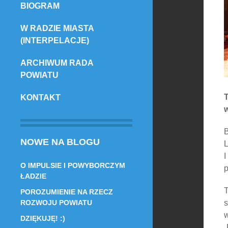
BIOGRAM
TREŚCI
W RADZIE MIASTA
(INTERPELACJE)
ARCHIWUM RADA
POWIATU
T
KONTAKT
w
B
NOWE NA BLOGU
L
I
O IMPULSIE I POWYBORCZYM
p
ŁADZIE
T
POROZUMIENIE NA RZECZ
s
ROZWOJU POWIATU
w
DZIĘKUJĘ! :)
„