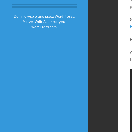
p
Dumnie wspierane przez WordPressa
G
Motyw: Writr. Autor motywu:
B
WordPress.com
.
P
A
R