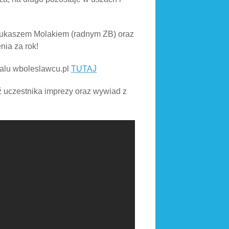
 Łukaszem Molakiem (radnym ZB) oraz
nia za rok!
rtalu wboleslawcu.pl
TUTAJ
 uczestnika imprezy oraz wywiad z