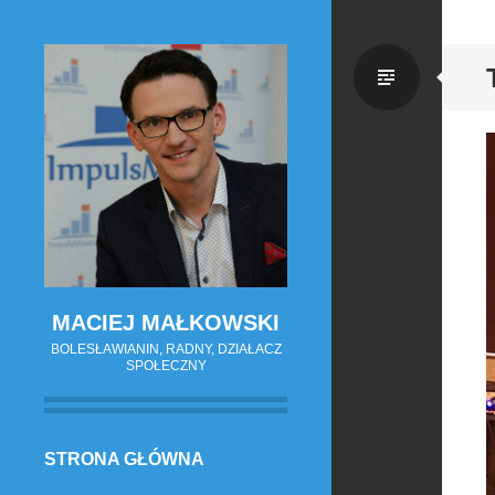
Zwykł
wpis
MACIEJ MAŁKOWSKI
BOLESŁAWIANIN, RADNY, DZIAŁACZ
SPOŁECZNY
PRZESKOCZ
STRONA GŁÓWNA
DO