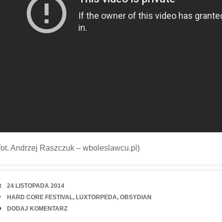
fot. Andrzej Raszczuk – wboleslawcu.pl)
RANDKA
24 LISTOPADA 2014
TAGI
HARD CORE FESTIVAL
,
LUXTORPEDA
,
OBSYDIAN
UWAGI
DODAJ KOMENTARZ