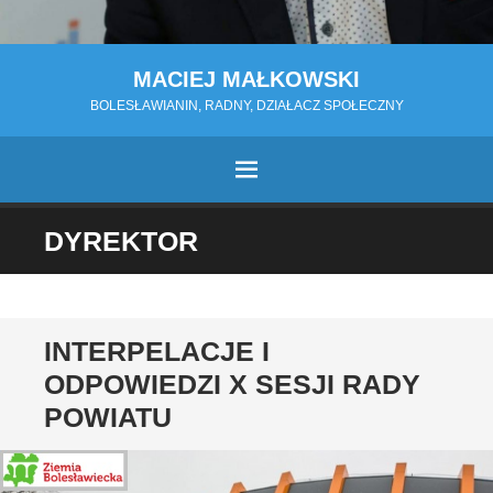
MACIEJ MAŁKOWSKI
BOLESŁAWIANIN, RADNY, DZIAŁACZ SPOŁECZNY
MENU
PRZESKOCZ
DYREKTOR
DO
TREŚCI
INTERPELACJE I
ODPOWIEDZI X SESJI RADY
POWIATU