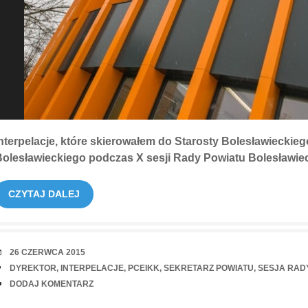
nterpelacje, które skierowałem do Starosty Bolesławieckie
olesławieckiego podczas X sesji Rady Powiatu Bolesławiec
CZYTAJ DALEJ
RANDKA
26 CZERWCA 2015
TAGI
DYREKTOR
,
INTERPELACJE
,
PCEIKK
,
SEKRETARZ POWIATU
,
SESJA RAD
UWAGI
DODAJ KOMENTARZ