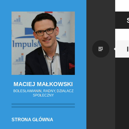
Zwykł
wpis
MACIEJ MAŁKOWSKI
BOLESŁAWIANIN, RADNY, DZIAŁACZ
SPOŁECZNY
PRZESKOCZ
STRONA GŁÓWNA
DO