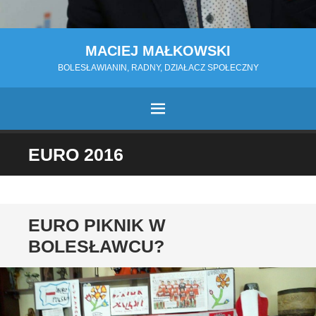
MACIEJ MAŁKOWSKI
BOLESŁAWIANIN, RADNY, DZIAŁACZ SPOŁECZNY
MENU
PRZESKOCZ
EURO 2016
DO
TREŚCI
EURO PIKNIK W
BOLESŁAWCU?