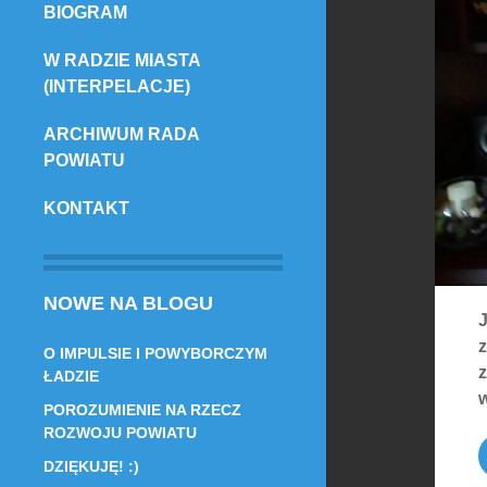
BIOGRAM
TREŚCI
W RADZIE MIASTA
(INTERPELACJE)
ARCHIWUM RADA
POWIATU
KONTAKT
NOWE NA BLOGU
J
z
O IMPULSIE I POWYBORCZYM
z
ŁADZIE
w
POROZUMIENIE NA RZECZ
ROZWOJU POWIATU
DZIĘKUJĘ! :)