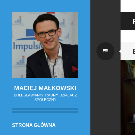
Zwykł
wpis
MACIEJ MAŁKOWSKI
BOLESŁAWIANIN, RADNY, DZIAŁACZ
SPOŁECZNY
PRZESKOCZ
STRONA GŁÓWNA
DO