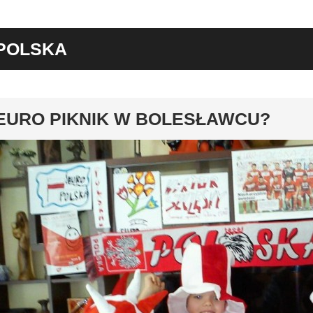
POLSKA
y
EURO PIKNIK W BOLESŁAWCU?