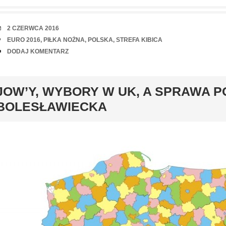
RANDKA
2 CZERWCA 2016
TAGI
EURO 2016
,
PIŁKA NOŻNA
,
POLSKA
,
STREFA KIBICA
UWAGI
DODAJ KOMENTARZ
y
JOW’Y, WYBORY W UK, A SPRAWA P
BOLESŁAWIECKA