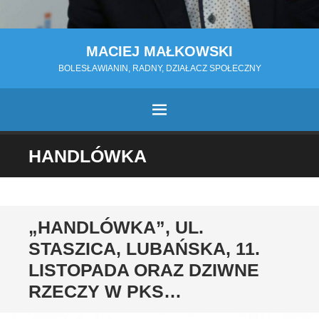
MACIEJ MAŁKOWSKI
BOLESŁAWIANIN, RADNY, DZIAŁACZ SPOŁECZNY
MENU
PRZESKOCZ
HANDLÓWKA
DO
TREŚCI
„HANDLÓWKA”, UL.
STASZICA, LUBAŃSKA, 11.
LISTOPADA ORAZ DZIWNE
RZECZY W PKS…