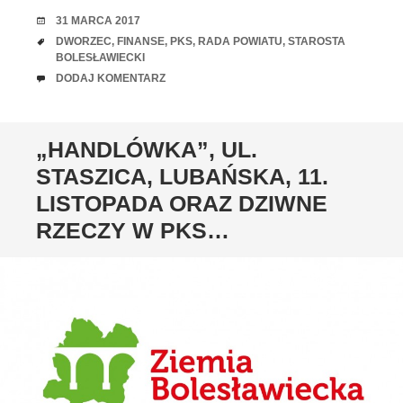
RANDKA
31 MARCA 2017
TAGI
DWORZEC
,
FINANSE
,
PKS
,
RADA POWIATU
,
STAROSTA
BOLESŁAWIECKI
UWAGI
DODAJ KOMENTARZ
„HANDLÓWKA”, UL.
STASZICA, LUBAŃSKA, 11.
LISTOPADA ORAZ DZIWNE
RZECZY W PKS…