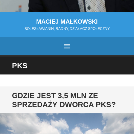
MACIEJ MAŁKOWSKI
BOLESŁAWIANIN, RADNY, DZIAŁACZ SPOŁECZNY
MENU
PRZESKOCZ
PKS
DO
TREŚCI
GDZIE JEST 3,5 MLN ZE
SPRZEDAŻY DWORCA PKS?