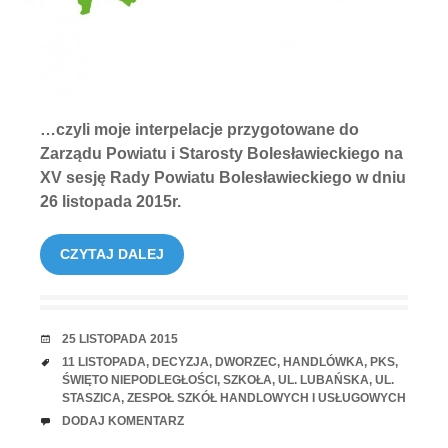
…czyli moje interpelacje przygotowane do
Zarządu Powiatu i Starosty Bolesławieckiego na
XV sesję Rady Powiatu Bolesławieckiego w dniu
26 listopada 2015r.
CZYTAJ DALEJ
RANDKA
25 LISTOPADA 2015
TAGI
11 LISTOPADA
,
DECYZJA
,
DWORZEC
,
HANDLÓWKA
,
PKS
,
ŚWIĘTO NIEPODLEGŁOŚCI
,
SZKOŁA
,
UL. LUBAŃSKA
,
UL.
STASZICA
,
ZESPOŁ SZKÓŁ HANDLOWYCH I USŁUGOWYCH
UWAGI
DODAJ KOMENTARZ