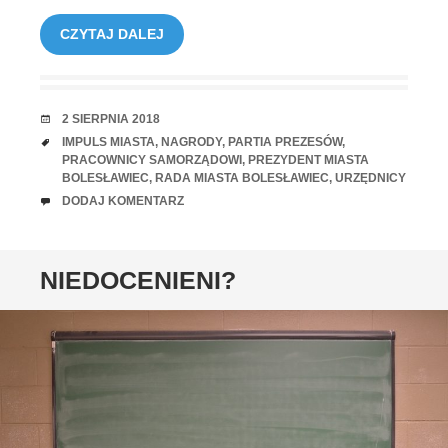
CZYTAJ DALEJ
RANDKA
2 SIERPNIA 2018
TAGI
IMPULS MIASTA
,
NAGRODY
,
PARTIA PREZESÓW
,
PRACOWNICY SAMORZĄDOWI
,
PREZYDENT MIASTA
BOLESŁAWIEC
,
RADA MIASTA BOLESŁAWIEC
,
URZĘDNICY
UWAGI
DODAJ KOMENTARZ
NIEDOCENIENI?