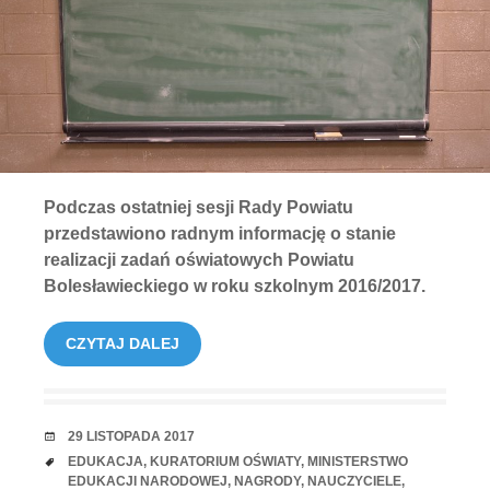
Podczas ostatniej sesji Rady Powiatu
przedstawiono radnym informację o stanie
realizacji zadań oświatowych Powiatu
Bolesławieckiego w roku szkolnym 2016/2017.
CZYTAJ DALEJ
RANDKA
29 LISTOPADA 2017
TAGI
EDUKACJA
,
KURATORIUM OŚWIATY
,
MINISTERSTWO
EDUKACJI NARODOWEJ
,
NAGRODY
,
NAUCZYCIELE
,