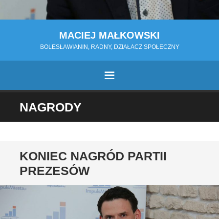
MACIEJ MAŁKOWSKI
BOLESŁAWIANIN, RADNY, DZIAŁACZ SPOŁECZNY
MENU
PRZESKOCZ
NAGRODY
DO
TREŚCI
KONIEC NAGRÓD PARTII
PREZESÓW