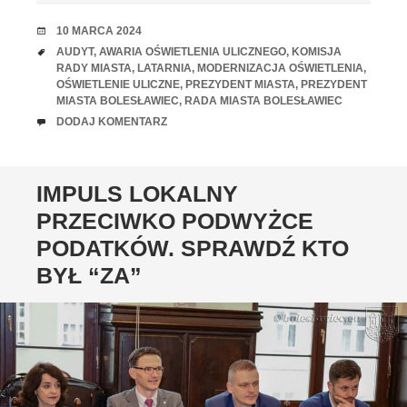
RANDKA
10 MARCA 2024
TAGI
AUDYT
,
AWARIA OŚWIETLENIA ULICZNEGO
,
KOMISJA
RADY MIASTA
,
LATARNIA
,
MODERNIZACJA OŚWIETLENIA
,
OŚWIETLENIE ULICZNE
,
PREZYDENT MIASTA
,
PREZYDENT
MIASTA BOLESŁAWIEC
,
RADA MIASTA BOLESŁAWIEC
UWAGI
DODAJ KOMENTARZ
IMPULS LOKALNY
PRZECIWKO PODWYŻCE
PODATKÓW. SPRAWDŹ KTO
BYŁ “ZA”