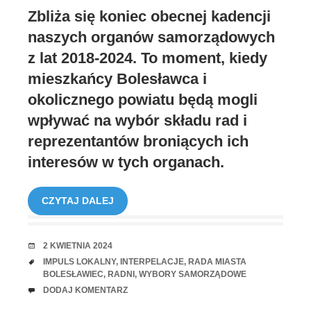
Zbliża się koniec obecnej kadencji
naszych organów samorządowych
z lat 2018-2024. To moment, kiedy
mieszkańcy Bolesławca i
okolicznego powiatu będą mogli
wpływać na wybór składu rad i
reprezentantów broniących ich
interesów w tych organach.
CZYTAJ DALEJ
RANDKA
2 KWIETNIA 2024
TAGI
IMPULS LOKALNY
,
INTERPELACJE
,
RADA MIASTA
BOLESŁAWIEC
,
RADNI
,
WYBORY SAMORZĄDOWE
UWAGI
DODAJ KOMENTARZ