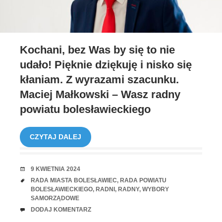
Kochani, bez Was by się to nie
udało! Pięknie dziękuję i nisko się
kłaniam. Z wyrazami szacunku.
Maciej Małkowski – Wasz radny
powiatu bolesławieckiego
CZYTAJ DALEJ
RANDKA
9 KWIETNIA 2024
TAGI
RADA MIASTA BOLESŁAWIEC
,
RADA POWIATU
BOLESŁAWIECKIEGO
,
RADNI
,
RADNY
,
WYBORY
SAMORZĄDOWE
UWAGI
DODAJ KOMENTARZ