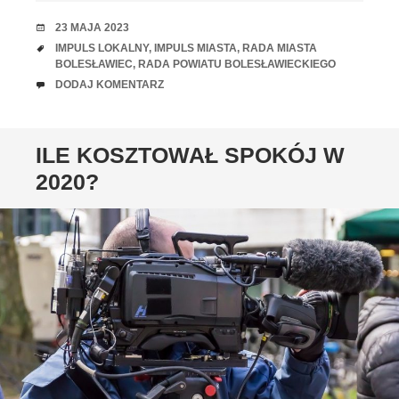
RANDKA
23 MAJA 2023
TAGI
IMPULS LOKALNY
,
IMPULS MIASTA
,
RADA MIASTA
BOLESŁAWIEC
,
RADA POWIATU BOLESŁAWIECKIEGO
UWAGI
DODAJ KOMENTARZ
ILE KOSZTOWAŁ SPOKÓJ W
2020?