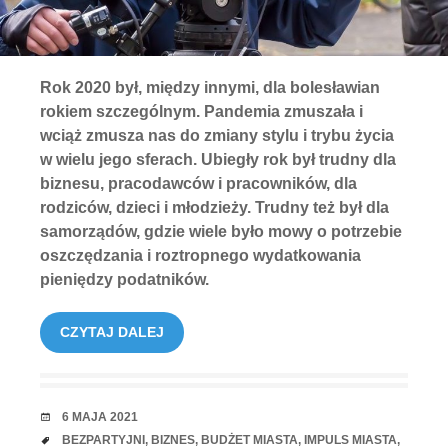
Rok 2020 był, między innymi, dla bolesławian
rokiem szczególnym. Pandemia zmuszała i
wciąż zmusza nas do zmiany stylu i trybu życia
w wielu jego sferach. Ubiegły rok był trudny dla
biznesu, pracodawców i pracowników, dla
rodziców, dzieci i młodzieży. Trudny też był dla
samorządów, gdzie wiele było mowy o potrzebie
oszczędzania i roztropnego wydatkowania
pieniędzy podatników.
CZYTAJ DALEJ
RANDKA
6 MAJA 2021
TAGI
BEZPARTYJNI
,
BIZNES
,
BUDŻET MIASTA
,
IMPULS MIASTA
,