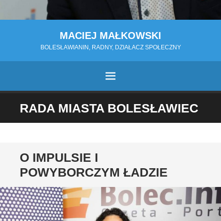
MACIEJ MAŁKOWSKI
BOLESŁAWIANIN, RADNY, DZIAŁACZ SPOŁECZNY
MENU
PRZESKOCZ
RADA MIASTA BOLESŁAWIEC
DO
TREŚCI
O IMPULSIE I
POWYBORCZYM ŁADZIE