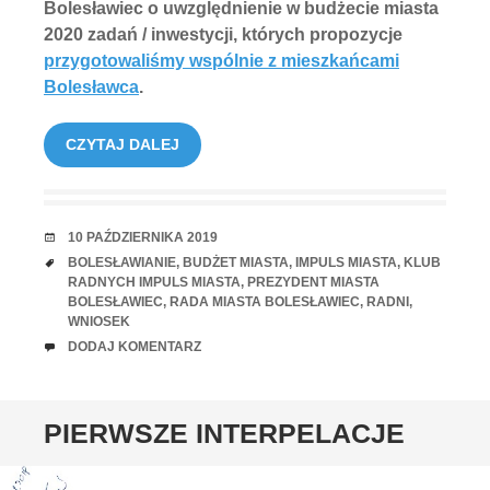
Bolesławiec o uwzględnienie w budżecie miasta
2020 zadań / inwestycji, których propozycje
przygotowaliśmy wspólnie z mieszkańcami
Bolesławca
.
CZYTAJ DALEJ
RANDKA
10 PAŹDZIERNIKA 2019
TAGI
BOLESŁAWIANIE
,
BUDŻET MIASTA
,
IMPULS MIASTA
,
KLUB
RADNYCH IMPULS MIASTA
,
PREZYDENT MIASTA
BOLESŁAWIEC
,
RADA MIASTA BOLESŁAWIEC
,
RADNI
,
WNIOSEK
UWAGI
DODAJ KOMENTARZ
PIERWSZE INTERPELACJE