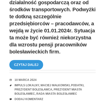
działalność gospodarczą oraz od
środków transportowych. Podwyżki
te dotkną szczególnie
przedsiębiorców – pracodawców, a
wejdą w życie 01.01.2024r. Sytuacja
ta może być również niekorzystna
dla wzrostu pensji pracowników
bolesławieckich firm.
CZYTAJ DALEJ
RANDKA
10 MARCA 2024
TAGI
IMPULS LOKALNY
,
MACIEJ MAŁKOWSKI
,
PODATKI
,
PREZYDENT BOLESŁAWCA
,
PREZYDENT MIASTA
BOLESŁAWIEC
,
RADA MIASTA BOLESŁAWIEC
UWAGI
DODAJ KOMENTARZ