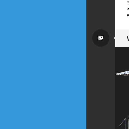
Zwykł
wpis