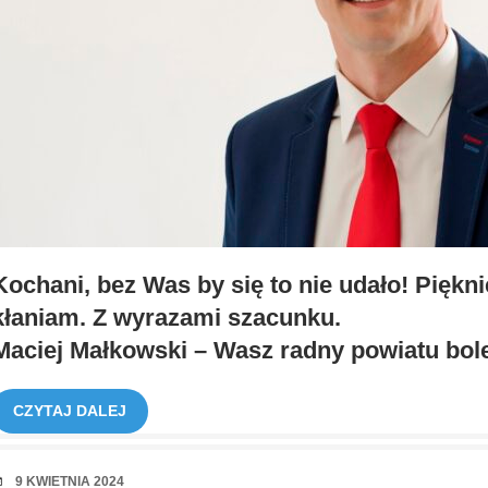
Kochani, bez Was by się to nie udało! Pięknie
kłaniam. Z wyrazami szacunku.
Maciej Małkowski – Wasz radny powiatu bol
CZYTAJ DALEJ
RANDKA
9 KWIETNIA 2024