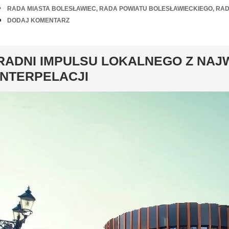
TAGI
RADA MIASTA BOLESŁAWIEC
,
RADA POWIATU BOLESŁAWIECKIEGO
,
RAD
UWAGI
DODAJ KOMENTARZ
y
RADNI IMPULSU LOKALNEGO Z NAJ
INTERPELACJI