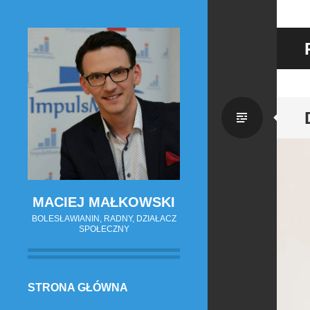
Zwykł
wpis
MACIEJ MAŁKOWSKI
BOLESŁAWIANIN, RADNY, DZIAŁACZ
SPOŁECZNY
PRZESKOCZ
STRONA GŁÓWNA
DO