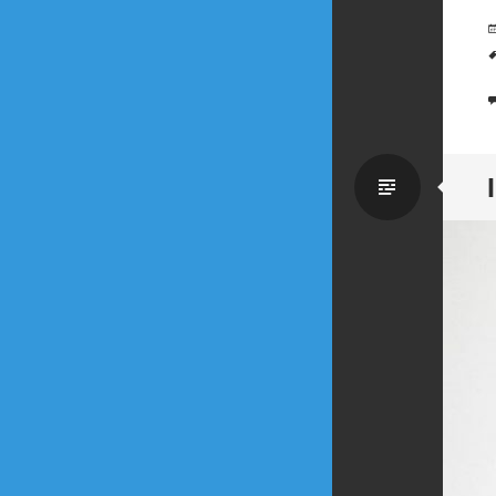
Zwykł
wpis