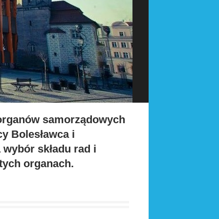
ch organów samorządowych
cy Bolesławca i
 wybór składu rad i
tych organach.