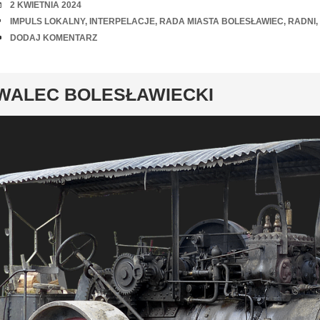
RANDKA
2 KWIETNIA 2024
TAGI
IMPULS LOKALNY
,
INTERPELACJE
,
RADA MIASTA BOLESŁAWIEC
,
RADNI
,
UWAGI
DODAJ KOMENTARZ
y
WALEC BOLESŁAWIECKI