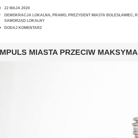
RANDKA
22 MAJA 2020
TAGI
DEMOKRACJA LOKALNA
,
PRAWO
,
PREZYDENT MIASTA BOLESŁAWIEC
,
R
SAMORZĄD LOKALNY
UWAGI
DODAJ KOMENTARZ
y
IMPULS MIASTA PRZECIW MAKSYM