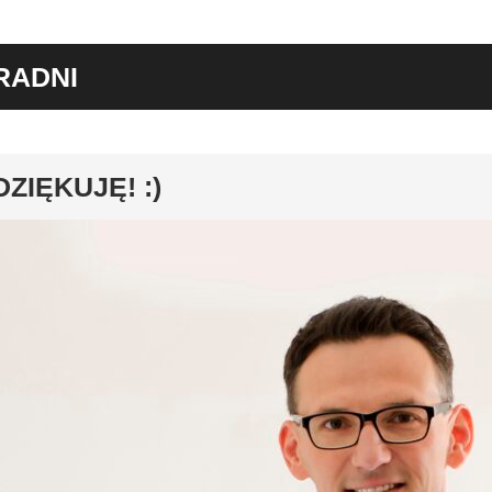
RADNI
y
DZIĘKUJĘ! :)