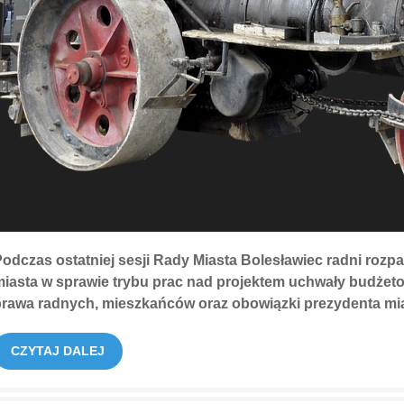
odczas ostatniej sesji Rady Miasta Bolesławiec radni rozpa
iasta w sprawie trybu prac nad projektem uchwały budżetow
prawa radnych, mieszkańców oraz obowiązki prezydenta mia
CZYTAJ DALEJ