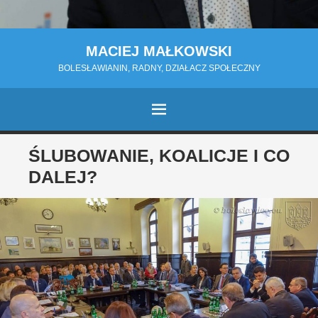
MACIEJ MAŁKOWSKI
BOLESŁAWIANIN, RADNY, DZIAŁACZ SPOŁECZNY
MENU
PRZESKOCZ
ŚLUBOWANIE, KOALICJE I CO
DO
DALEJ?
TREŚCI