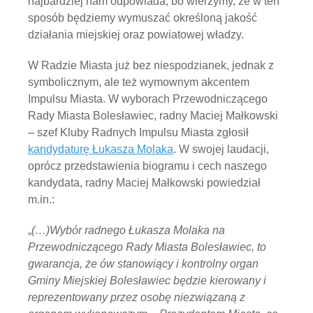
najbardziej nam odpowiada, bo wierzymy, że w ten
sposób będziemy wymuszać określoną jakość
działania miejskiej oraz powiatowej władzy.
W Radzie Miasta już bez niespodzianek, jednak z
symbolicznym, ale też wymownym akcentem
Impulsu Miasta. W wyborach Przewodniczącego
Rady Miasta Bolesławiec, radny Maciej Małkowski
– szef Kluby Radnych Impulsu Miasta zgłosił
kandydaturę Łukasza Molaka
. W swojej laudacji,
oprócz przedstawienia biogramu i cech naszego
kandydata, radny Maciej Małkowski powiedział
m.in.:
„
(…)
Wybór radnego Łukasza Molaka na
Przewodniczącego Rady Miasta Bolesławiec, to
gwarancja, że ów stanowiący i kontrolny organ
Gminy Miejskiej Bolesławiec będzie kierowany i
reprezentowany przez osobę niezwiązaną z