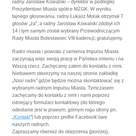
radny Jarosław Kowalski – dyrektor w podległej
Prezydentowi Miasta spółce MZGK. W wyniku
tajnego głosowania, radny Łukasz Molak otrzymał 7
głosów „za”, a radny Jarosław Kowalski zdobył ich
14 i tym samym został wybrany Przewodniczącym
Rady Miasta Bolesławiec VIII kadencji; gratulujemy.
Radni miasta i powiatu z ramienia Impulsu Miasta
zaczynają więc swoją pracę w Państwa imieniu i na
Waszą rzecz. Zachęcamy zatem do kontaktu z nimi.
Niebawem stworzymy na naszej stronie zakładkę
„Nasi radni”
gdzie będzie można skontaktować się z
wybranym radnym Impulsu Miasta. Tymczasem
zachęcamy do kontaktu z nimi i nami poprzez
istniejący formularz kontaktowy (do którego
odesłanie jest w prawym, górnym rogu strony pn.
„
Kontakt
”
) lub poprzez profile Facebook’owe
naszych radnych.
Zapraszamy również do obejrzenia (poniżej),