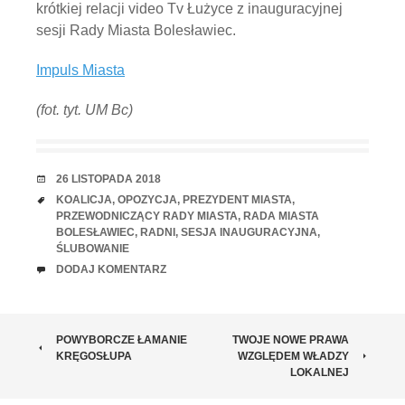
krótkiej relacji video Tv Łużyce z inauguracyjnej
sesji Rady Miasta Bolesławiec.
Impuls Miasta
(fot. tyt. UM Bc)
RANDKA
26 LISTOPADA 2018
TAGI
KOALICJA
,
OPOZYCJA
,
PREZYDENT MIASTA
,
PRZEWODNICZĄCY RADY MIASTA
,
RADA MIASTA
BOLESŁAWIEC
,
RADNI
,
SESJA INAUGURACYJNA
,
ŚLUBOWANIE
UWAGI
DODAJ KOMENTARZ
ZOBACZ
POWYBORCZE ŁAMANIE
TWOJE NOWE PRAWA
KRĘGOSŁUPA
WZGLĘDEM WŁADZY
WPISY
LOKALNEJ