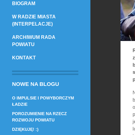
BIOGRAM
TREŚCI
W RADZIE MIASTA
(INTERPELACJE)
ARCHIWUM RADA
POWIATU
R
z
KONTAKT
b
NOWE NA BLOGU
N
O IMPULSIE I POWYBORCZYM
b
ŁADZIE
o
POROZUMIENIE NA RZECZ
p
ROZWOJU POWIATU
j
l
DZIĘKUJĘ! :)