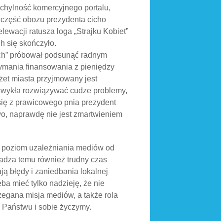
ychylność komercyjnego portalu,
 część obozu prezydenta cicho
ewacji ratusza loga „Strajku Kobiet”
h się skończyło.
ych” próbował podsunąć radnym
zymania finansowania z pieniędzy
żet miasta przyjmowany jest
zwykła rozwiązywać cudze problemy,
się z prawicowego pnia prezydent
wo, naprawdę nie jest zmartwieniem
ę poziom uzależniania mediów od
kadza temu również trudny czas
ują błędy i zaniedbania lokalnej
eba mieć tylko nadzieję, że nie
zegana misja mediów, a także rola
 Państwu i sobie życzymy.