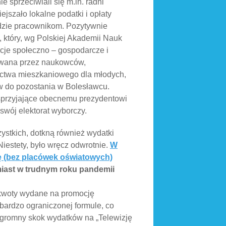
e sprzeciwiali się m.in. radni
szało lokalne podatki i opłaty
idzie pracownikom. Pozytywnie
, który, wg Polskiej Akademii Nauk
kcje społeczno – gospodarcze i
nywana przez naukowców,
ictwa mieszkaniowego dla młodych,
w do pozostania w Bolesławcu.
o sprzyjające obecnemu prezydentowi
 swój elektorat wyborczy.
ystkich, dotkną również wydatki
Niestety, było wręcz odwrotnie.
W
ę (bez placówek oświatowych)
miast w trudnym roku pandemii
e kwoty wydane na promocję
 bardzo ograniczonej formule, co
gromny skok wydatków na „Telewizję