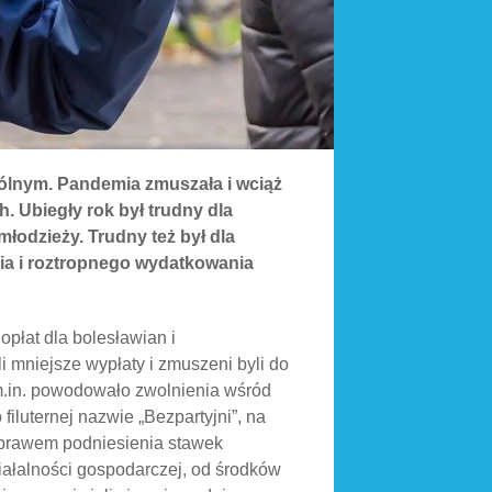
gólnym. Pandemia zmuszała i wciąż
h. Ubiegły rok był trudny dla
młodzieży. Trudny też był dla
ia i roztropnego wydatkowania
opłat dla bolesławian i
li mniejsze wypłaty i zmuszeni byli do
 m.in. powodowało zwolnienia wśród
iluternej nazwie „Bezpartyjni”, na
prawem podniesienia stawek
iałalności gospodarczej, od środków