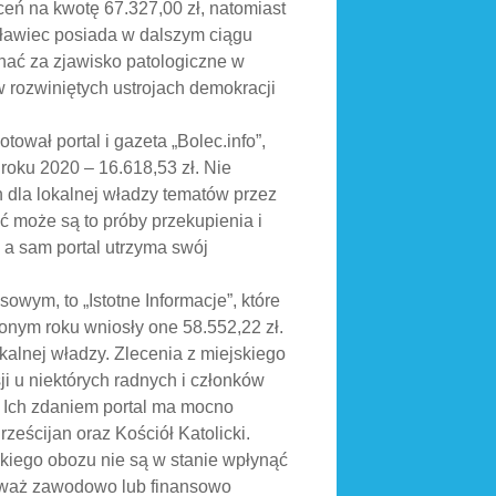
eceń na kwotę 67.327,00 zł, natomiast
sławiec posiada w dalszym ciągu
znać za zjawisko patologiczne w
 rozwiniętych ustrojach demokracji
ował portal i gazeta „Bolec.info”,
roku 2020 – 16.618,53 zł. Nie
h dla lokalnej władzy tematów przez
ć może są to próby przekupienia i
 a sam portal utrzyma swój
owym, to „Istotne Informacje”, które
onym roku wniosły one 58.552,22 zł.
okalnej władzy. Zlecenia z miejskiego
ji u niektórych radnych i członków
 Ich zdaniem portal ma mocno
ześcijan oraz Kościół Katolicki.
ckiego obozu nie są w stanie wpłynąć
ieważ zawodowo lub finansowo