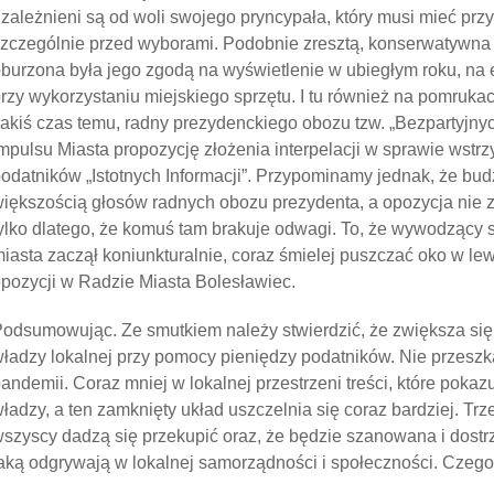
zależnieni są od woli swojego pryncypała, który musi mieć prz
zczególnie przed wyborami. Podobnie zresztą, konserwatywna
burzona była jego zgodą na wyświetlenie w ubiegłym roku, na el
rzy wykorzystaniu miejskiego sprzętu. I tu również na pomrukac
akiś czas temu, radny prezydenckiego obozu tzw. „Bezpartyjn
mpulsu Miasta propozycję złożenia interpelacji w sprawie wstr
odatników „Istotnych Informacji”. Przypominamy jednak, że bud
iększością głosów radnych obozu prezydenta, a opozycja nie 
ylko dlatego, że komuś tam brakuje odwagi. To, że wywodzący 
iasta zaczął koniunkturalnie, coraz śmielej puszczać oko w le
pozycji w Radzie Miasta Bolesławiec.
odsumowując. Ze smutkiem należy stwierdzić, że zwiększa si
ładzy lokalnej przy pomocy pieniędzy podatników. Nie przesz
andemii. Coraz mniej w lokalnej przestrzeni treści, które pokaz
ładzy, a ten zamknięty układ uszczelnia się coraz bardziej. Trz
szyscy dadzą się przekupić oraz, że będzie szanowana i dostr
aką odgrywają w lokalnej samorządności i społeczności. Czego