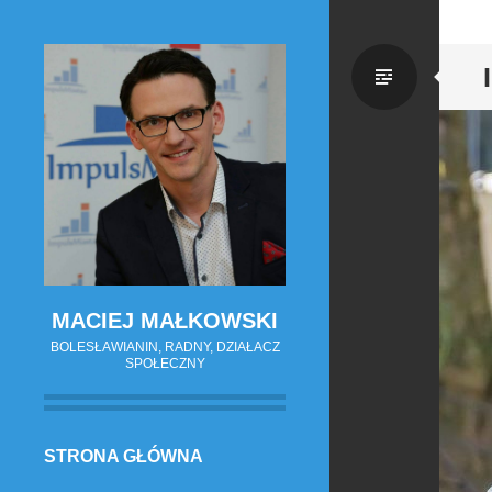
Zwykł
wpis
MACIEJ MAŁKOWSKI
BOLESŁAWIANIN, RADNY, DZIAŁACZ
SPOŁECZNY
PRZESKOCZ
STRONA GŁÓWNA
DO