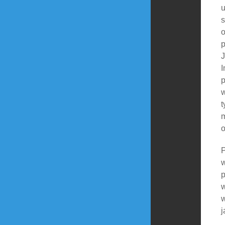
u
s
o
p
J
I
p
w
t
m
o
P
w
p
w
w
j