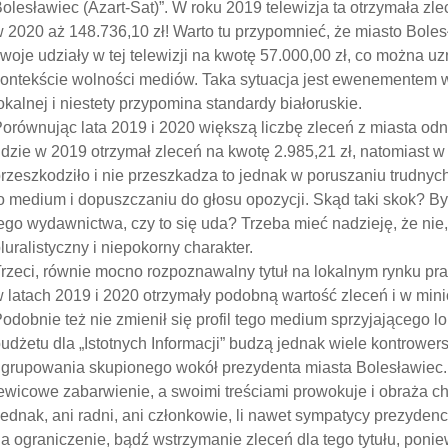
olesławiec (Azart-Sat)”. W roku 2019 telewizja ta otrzymała zl
 2020 aż 148.736,10 zł! Warto tu przypomnieć, że miasto Bole
woje udziały w tej telewizji na kwotę 57.000,00 zł, co można u
ontekście wolności mediów. Taka sytuacja jest ewenementem w
okalnej i niestety przypomina standardy białoruskie.
orównując lata 2019 i 2020 większą liczbę zleceń z miasta odnot
dzie w 2019 otrzymał zleceń na kwotę 2.985,21 zł, natomiast w 
rzeszkodziło i nie przeszkadza to jednak w poruszaniu trudnyc
o medium i dopuszczaniu do głosu opozycji. Skąd taki skok? By
ego wydawnictwa, czy to się uda? Trzeba mieć nadzieję, że nie,
luralistyczny i niepokorny charakter.
rzeci, równie mocno rozpoznawalny tytuł na lokalnym rynku pras
 latach 2019 i 2020 otrzymały podobną wartość zleceń i w mini
odobnie też nie zmienił się profil tego medium sprzyjającego l
udżetu dla „Istotnych Informacji” budzą jednak wiele kontrowers
grupowania skupionego wokół prezydenta miasta Bolesławiec.
ewicowe zabarwienie, a swoimi treściami prowokuje i obraża chr
ednak, ani radni, ani członkowie, li nawet sympatycy prezyden
a ograniczenie, bądź wstrzymanie zleceń dla tego tytułu, pon