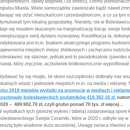
ransportowych, opłaty targowej i za śmieci), czemu jednoznaczni
mpulsu Miasta. Wiele samorządów zawieszało bądź nawet zmniej
tarając się ulżyć mieszkańcom i przedsiębiorcom, a co za tym 
tymulowali tym lokalną gospodarkę. Niestety, nie w Bolesławcu
taje się miastem skazanym na marginalizację tracąc swoje fun
owiększające swój dystans rozwojowy. Kwalifikacja ta, doko
odyktowana jest m.in. brakiem atrakcyjnego programu budown
apewnienia miejskich miejsc żłobkowych i zachęcaniu rodzicó
olesławiec się starzeje, jednak jest to paradoksalnie zjawisk
iasta, który zręcznie, aczkolwiek krótkowzrocznie wyprofilował
ydawać by się mogło, że skoro oszczędności dotknęły nas wsz
okalnych władz i jednostek miejskich m.in. na media i reklamę. 
oku 2019 miejskie wydatki na promocję w mediach i reklam
kosztowały bolesławieckich podatników
418.382,16 zł
, nato
020 – 489.902,70 zł, czyli grubo ponad 70 tys. zł więcej…
 wydatkach tych (poniżej wykres i tabela) zastanawiają spor
olesławieckiego Święta Ceramiki, które w 2020 r. odbyło się w
resztą było wiadome dużo wcześniej. Uwagę zwraca również o