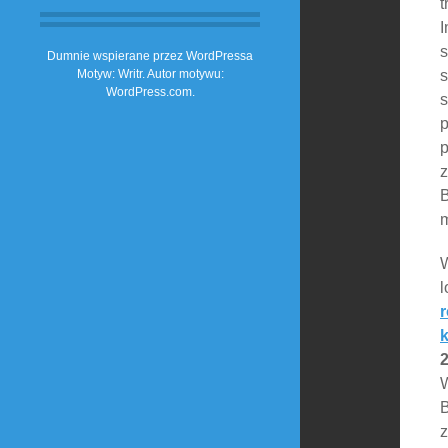
t
I
s
Dumnie wspierane przez WordPressa
s
Motyw: Writr. Autor motywu:
WordPress.com
.
s
p
p
z
B
m
W
l
r
2
W
B
z