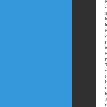
B
w
s
k
l
P
g
p
t
t
p
T
w
P
b
u
l
J
n