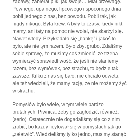
zabawy, zabierał piłki jak swoje… Miał przewagę.
Pewnego, upalnego, lipcowego i spoconego dnia
pobił jednego z nas, bez powodu. Pobił tak, jak
nigdy nikogo. Była krew. A były to czasy, kiedy nikt
mamy, ani taty na pomoc nie wołał, nie skarżył się.
Nawet wtedy. Przykładało się „babkę” i jakoś to
było, ale nie tym razem. Było zbyt grubo. Zdaliśmy
sobie sprawę, że musimy coś zmienić, że trzeba
wymierzyć sprawiedliwość, że jeśli nie staniemy
razem, bez wymówek, bez strachu, to będzie tak
zawsze. Kilku z nas się bało, nie chciało odwetu,
ale też wiedzieli, że mamy rację, że nie możemy żyć
w strachu.
Pomysłów było wiele, w tym wiele bardzo
brutalnych. Piwnica, żeby go zagłodzić, również.
(serio). Ostatecznie nie dogadaliśmy się co z nim
zrobić, bo każdy licytował się w pomysłach jak go
„załatwić”. Wiedzieliśmy tylko jedno, musimy stanąć