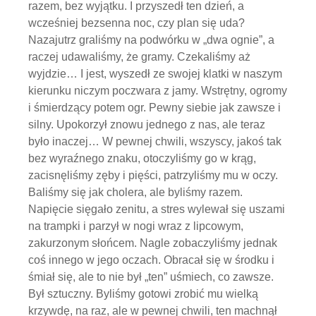
razem, bez wyjątku. I przyszedł ten dzień, a
wcześniej bezsenna noc, czy plan się uda?
Nazajutrz graliśmy na podwórku w „dwa ognie”, a
raczej udawaliśmy, że gramy. Czekaliśmy aż
wyjdzie… I jest, wyszedł ze swojej klatki w naszym
kierunku niczym poczwara z jamy. Wstrętny, ogromy
i śmierdzący potem ogr. Pewny siebie jak zawsze i
silny. Upokorzył znowu jednego z nas, ale teraz
było inaczej… W pewnej chwili, wszyscy, jakoś tak
bez wyraźnego znaku, otoczyliśmy go w krąg,
zacisnęliśmy zęby i pięści, patrzyliśmy mu w oczy.
Baliśmy się jak cholera, ale byliśmy razem.
Napięcie sięgało zenitu, a stres wylewał się uszami
na trampki i parzył w nogi wraz z lipcowym,
zakurzonym słońcem. Nagle zobaczyliśmy jednak
coś innego w jego oczach. Obracał się w środku i
śmiał się, ale to nie był „ten” uśmiech, co zawsze.
Był sztuczny. Byliśmy gotowi zrobić mu wielką
krzywdę, na raz, ale w pewnej chwili, ten machnął