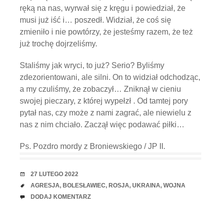
ręką na nas, wyrwał się z kręgu i powiedział, że
musi już iść i… poszedł. Widział, że coś się
zmieniło i nie powtórzy, że jesteśmy razem, że też
już trochę dojrzeliśmy.
Staliśmy jak wryci, to już? Serio? Byliśmy
zdezorientowani, ale silni. On to widział odchodząc,
a my czuliśmy, że zobaczył… Zniknął w cieniu
swojej pieczary, z której wypełzł . Od tamtej pory
pytał nas, czy może z nami zagrać, ale niewielu z
nas z nim chciało. Zaczął więc podawać piłki…
Ps. Pozdro mordy z Broniewskiego / JP II.
RANDKA
27 LUTEGO 2022
TAGI
AGRESJA
,
BOLESŁAWIEC
,
ROSJA
,
UKRAINA
,
WOJNA
UWAGI
DODAJ KOMENTARZ