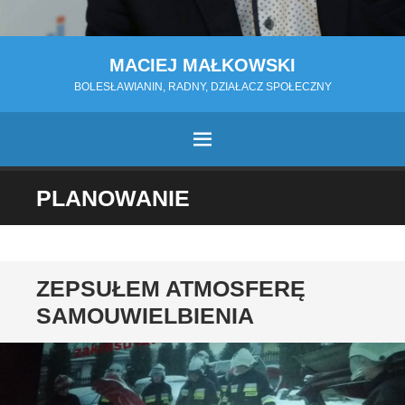
MACIEJ MAŁKOWSKI
BOLESŁAWIANIN, RADNY, DZIAŁACZ SPOŁECZNY
MENU
PRZESKOCZ
PLANOWANIE
DO
TREŚCI
ZEPSUŁEM ATMOSFERĘ
SAMOUWIELBIENIA