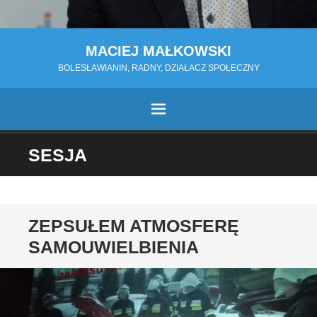
MACIEJ MAŁKOWSKI
BOLESŁAWIANIN, RADNY, DZIAŁACZ SPOŁECZNY
MENU
PRZESKOCZ
SESJA
DO
TREŚCI
ZEPSUŁEM ATMOSFERĘ
SAMOUWIELBIENIA