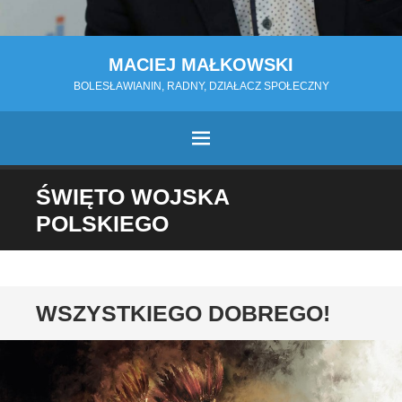
MACIEJ MAŁKOWSKI
BOLESŁAWIANIN, RADNY, DZIAŁACZ SPOŁECZNY
MENU
PRZESKOCZ
ŚWIĘTO WOJSKA
DO
POLSKIEGO
TREŚCI
WSZYSTKIEGO DOBREGO!