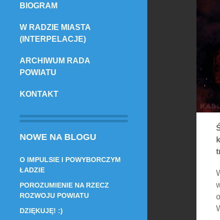
BIOGRAM
TREŚCI
W RADZIE MIASTA
(INTERPELACJE)
ARCHIWUM RADA
POWIATU
KONTAKT
Ś
NOWE NA BLOGU
k
t
O IMPULSIE I POWYBORCZYM
ŁADZIE
W
w
POROZUMIENIE NA RZECZ
ROZWOJU POWIATU
o
W
DZIĘKUJĘ! :)