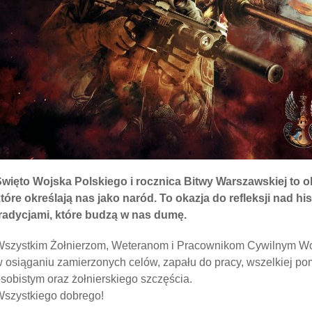
więto Wojska Polskiego i rocznica Bitwy Warszawskiej to ok
tóre określają nas jako naród. To okazja do refleksji nad hi
radycjami, które budzą w nas dumę.
szystkim Żołnierzom, Weteranom i Pracownikom Cywilnym Woj
 osiąganiu zamierzonych celów, zapału do pracy, wszelkiej p
sobistym oraz żołnierskiego szczęścia.
szystkiego dobrego!