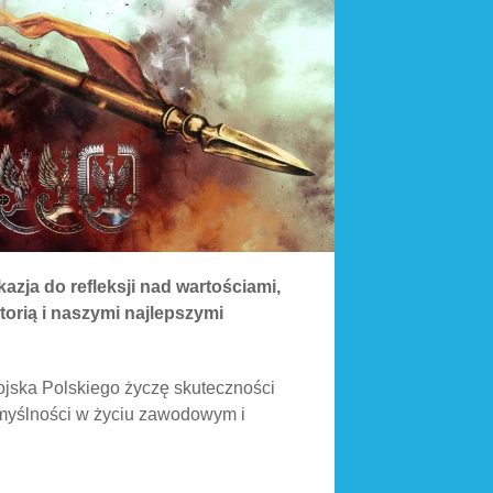
azja do refleksji nad wartościami,
storią i naszymi najlepszymi
ska Polskiego życzę skuteczności
omyślności w życiu zawodowym i