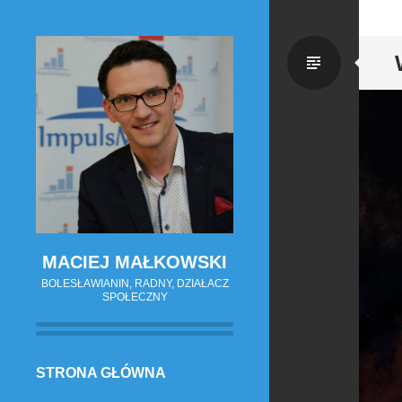
Zwykł
wpis
MACIEJ MAŁKOWSKI
BOLESŁAWIANIN, RADNY, DZIAŁACZ
SPOŁECZNY
PRZESKOCZ
STRONA GŁÓWNA
DO