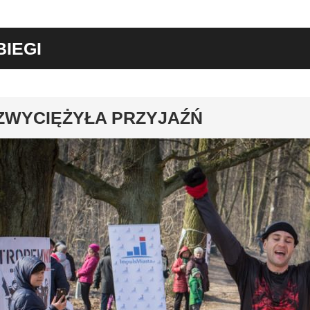
BIEGI
y
ZWYCIĘŻYŁA PRZYJAŹŃ