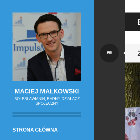
Zwykł
wpis
MACIEJ MAŁKOWSKI
BOLESŁAWIANIN, RADNY, DZIAŁACZ
SPOŁECZNY
PRZESKOCZ
STRONA GŁÓWNA
DO