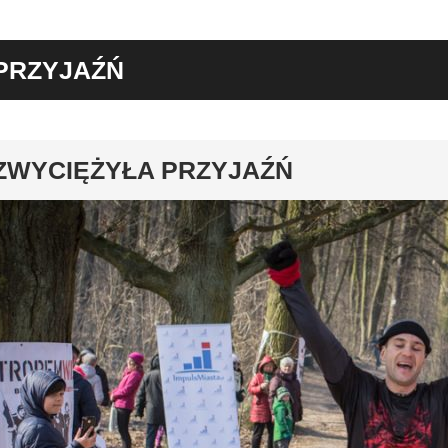
PRZYJAŹŃ
y
ZWYCIĘŻYŁA PRZYJAŹŃ