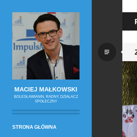
Zwykł
wpis
MACIEJ MAŁKOWSKI
BOLESŁAWIANIN, RADNY, DZIAŁACZ
SPOŁECZNY
PRZESKOCZ
STRONA GŁÓWNA
DO